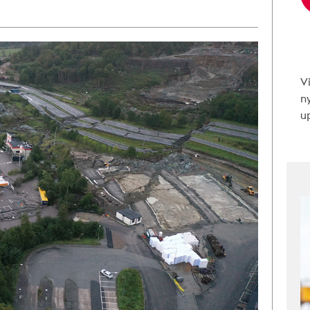
V
n
up