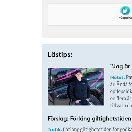
Lästips:
”Jag är 
Mötet.
Pat
år. Ändå f
epilepsidi
en flera å
tillvaro d
Förslag: Förläng giltighetstide
Trafik.
Förläng giltighetstiden för godk