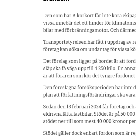
Den som har B-körkort får inte köra ekipa
vissa innebär det ett hinder för klimatom
bilar med förbränningsmotor. Och därmed 
Transportstyrelsen har fått i uppdrag av 
företag kan söka om undantag för vissa kör
Det förslag som ligger på bordet är att fo
släp ska få väga upp till 4 250 kilo. En ann
är att föraren som kör det tyngre fordonet 
Den föreslagna försöksperioden har inte dr
plan att författningsförändringar ska vara p
Sedan den 13 februari 2024 får företag oc
eldrivna lätta lastbilar. Stödet är på 50 0
stödet ner till som mest 40 000 kronor per
Stödet gäller dock enbart fordon som är regi