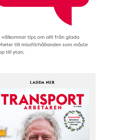
i välkomnar tips om allt från glada
yheter till missförhållanden som måste
p till ytan.
LADDA NER