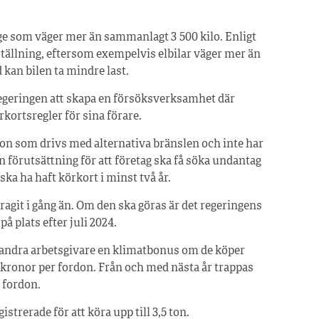
ge som väger mer än sammanlagt 3 500 kilo. Enligt
ställning, eftersom exempelvis elbilar väger mer än
kan bilen ta mindre last.
regeringen att skapa en försöksverksamhet där
kortsregler för sina förare.
rdon som drivs med alternativa bränslen och inte har
an förutsättning för att företag ska få söka undantag
ska ha haft körkort i minst två år.
agit i gång än. Om den ska göras är det regeringens
å plats efter juli 2024.
h andra arbetsgivare en klimatbonus om de köper
00 kronor per fordon. Från och med nästa år trappas
 fordon.
strerade för att köra upp till 3,5 ton.