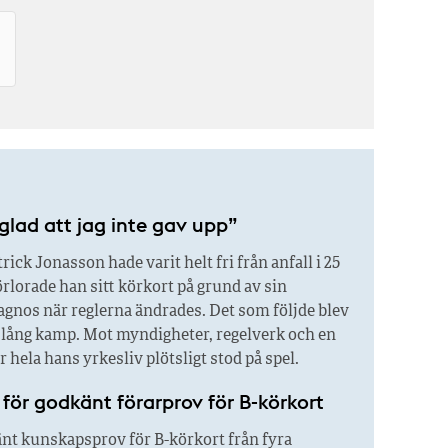
glad att jag inte gav upp”
rick Jonasson hade varit helt fri från anfall i 25
örlorade han sitt körkort på grund av sin
agnos när reglerna ändrades. Det som följde blev
r lång kamp. Mot myndigheter, regelverk och en
är hela hans yrkesliv plötsligt stod på spel.
n för godkänt förarprov för B-körkort
änt kunskapsprov för B-körkort från fyra