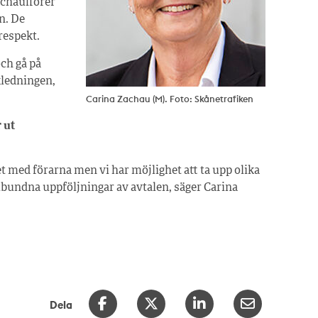
h chaufförer
n. De
respekt.
ch gå på
kledningen,
Carina Zachau (M). Foto: Skånetrafiken
 ut
det med förarna men vi har möjlighet att ta upp olika
lbundna uppföljningar av avtalen, säger Carina
Dela