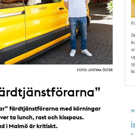
F
S
k
a
u
s
FOTO: JUSTINA ÖSTER
k
färdtjänstförarna”
r” färdtjänstförarna med körningar
ver ta lunch, rast och kisspaus.
 i Malmö är kritiskt.