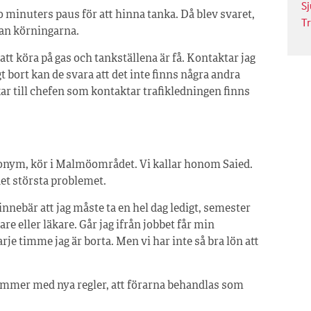
S
o minuters paus för att hinna tanka. Då blev svaret,
T
llan körningarna.
 att köra på gas och tankställena är få. Kontaktar jag
t bort kan de svara att det inte finns några andra
ar till chefen som kontaktar trafikledningen finns
nonym, kör i Malmöområdet. Vi kallar honom Saied.
det största problemet.
innebär att jag måste ta en hel dag ledigt, semester
are eller läkare. Går jag ifrån jobbet får min
arje timme jag är borta. Men vi har inte så bra lön att
kommer med nya regler, att förarna behandlas som