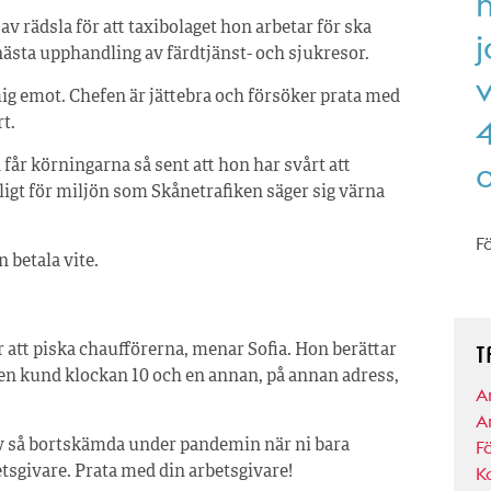
h
v rädsla för att taxibolaget hon arbetar för ska
ästa upphandling av färdtjänst- och sjukresor.
mig emot. Chefen är jättebra och försöker prata med
4
t.
o
 får körningarna så sent att hon har svårt att
igt för miljön som Skånetrafiken säger sig värna
F
 betala vite.
T
 att piska chaufförerna, menar Sofia. Hon berättar
en kund klockan 10 och en annan, på annan adress,
A
Ar
F
ev så bortskämda under pandemin när ni bara
K
etsgivare. Prata med din arbetsgivare!