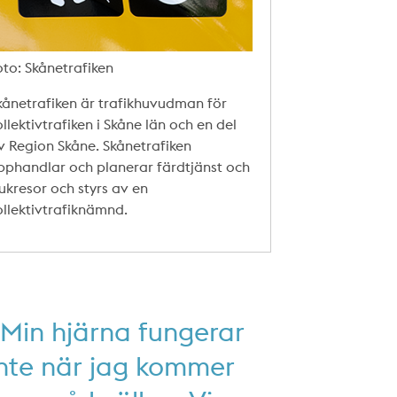
oto: Skånetrafiken
kånetrafiken är trafikhuvudman för
ollektivtrafiken i Skåne län och en del
v Region Skåne. Skånetrafiken
pphandlar och planerar färdtjänst och
jukresor och styrs av en
ollektivtrafiknämnd.
”Min hjärna fungerar
inte när jag kommer