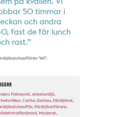
em på kvällen. Vi
jobbar 50 timmar i
veckan och andra
0, fast de får lunch
ch rast.”
ärdtjänstchauffören ”Ali”.
AGGAR
nders Palmqvist
,
Arbetsmiljö
,
betsvillkor
,
Carina Zachau
,
Färdtjänst
,
ärdtjänstchaufför
,
Färdtjänstförare
,
ollektivtrafiknämnd
,
Moderat
,