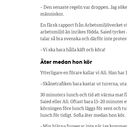
– Den senaste regeln var droppen. Jag söker
människor.
En färsk rapport från Arbetsmiljöverket vi
arbetsmiljö än inrikes födda. Saied tycker 
talar så bra svenska och därför inte protes
– Vi ska bara hålla käft och köra!
Äter medan hon kör
Ytterligare en förare kallar vi Ali. Han har
– Skånetrafiken bara kastar ut turerna, uta
30 minuters lunch och tid att värma mat f
Saied eller Ali. Oftast bara 15–20 minuter
körningen före lunch läggs för sent och tu
lunch för tidigt. Sofia äter medan hon kör.
– Min hjärna fungerar inte när jag komme