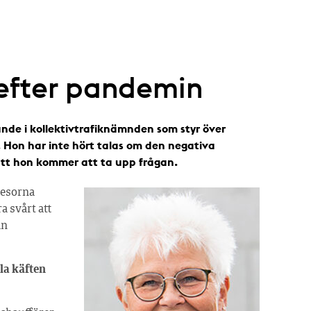
 efter pandemin
nde i kollektivtrafiknämnden som styr över
. Hon har inte hört talas om den negativa
att hon kommer att ta upp frågan.
kresorna
ra svårt att
ån
lla käften