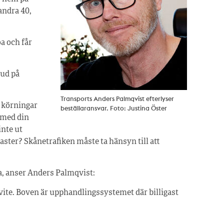
andra 40,
a och får
ud på
Transports Anders Palmqvist efterlyser
 körningar
beställaransvar. Foto: Justina Öster
a med din
inte ut
ster? Skånetrafiken måste ta hänsyn till att
, anser Anders Palmqvist:
 vite. Boven är upphandlingssystemet där billigast