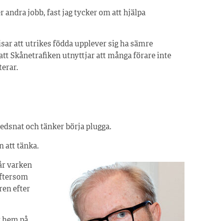
 andra jobb, fast jag tycker om att hjälpa
sar att utrikes födda upplever sig ha sämre
att Skånetrafiken utnyttjar att många förare inte
terar.
 ledsnat och tänker börja plugga.
n att tänka.
år varken
 eftersom
ren efter
r hem på