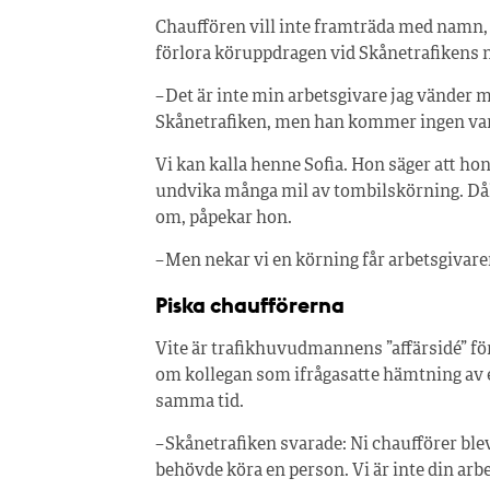
Chauffören vill inte framträda med namn, a
förlora köruppdragen vid Skånetrafikens n
– Det är inte min arbetsgivare jag vänder 
Skånetrafiken, men han kommer ingen var
Vi kan kalla henne Sofia. Hon säger att hon
undvika många mil av tombilskörning. Dål
om, påpekar hon.
– Men nekar vi en körning får arbetsgivaren
Piska chaufförerna
Vite är trafikhuvudmannens ”affärsidé” för
om kollegan som ifrågasatte hämtning av 
samma tid.
– Skånetrafiken svarade: Ni chaufförer bl
behövde köra en person. Vi är inte din arb