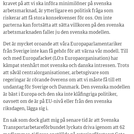
kravet på att vi ska införa minimilöner på svenska
arbetsmarknad, är ytterligare en politisk fråga som
riskerar att få stora konsekvenser för oss. Om inte
parterna kan fortsätta att sätta villkoren på den svenska
arbetsmarknaden faller ju den svenska modellen.
Det är mycket oroande att våra Europaparlamentariker
från Sverige inte kan få gehör för att värna vår modell. Till
och med Europafacket (LO:s Europaorganisation) har
kämpat stenhårt mot svenska och danska intressen. Trots
att såväl centralorganisationer, arbetsgivare som
regeringar är rörande överens om att vi måste få till ett
undantag för Sverige och Danmark. Den svenska modellen
är bäst i Europa och den ska inte klåfingriga politiker,
oavsett om de är på EU-nivå eller från den svenska
riksdagen, lägga sig i.
En sak som dock glatt mig på senare tid är att Svenska
Transportarbetareförbundet lyckats driva igenom att 62