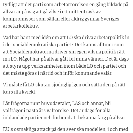
tydligt att det parti som arbetarrörelsen en gång bildade på
allvar är på väg att gå vilse i ett mittenträsk av
kompromisser som sällan eller aldrig gynnar Sveriges
arbetarkollektiv.
Vad har hänt med idén om att LO ska driva arbetarpolitik in
i det socialdemokratiska partiet? Det känns alltmer som
att Socialdemokraterna driver sin egen vilsna politik rätt
in i LO. Något har på allvar gått fel mina vänner. Det är dags
att styra upp verksamheten inom både LO och partiet och
det måste göras i närtid och inför kommande valår.
Vi måste få LO-skutan sjöduglig igen och sätta den på rätt
kurs illa kvickt.
Låt frågorna runt huvudavtalet, LAS och annat, bli
valfrågor i nästa års valrörelse. Det är dags för alla
inblandade partier och förbund att bekänna färg på allvar.
EU:s osmakliga attack på den svenska modellen, i och med