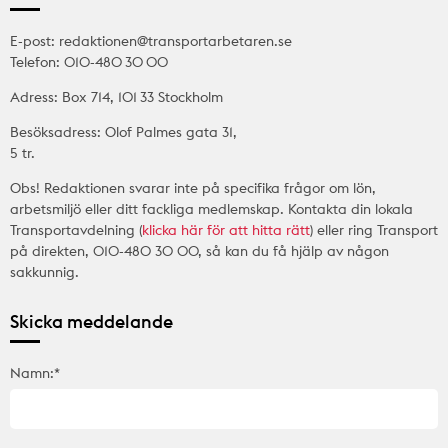
E-post: redaktionen@transportarbetaren.se
Telefon: 010-480 30 00
Adress: Box 714, 101 33 Stockholm
Besöksadress: Olof Palmes gata 31,
5 tr.
Obs! Redaktionen svarar inte på specifika frågor om lön,
arbetsmiljö eller ditt fackliga medlemskap. Kontakta din lokala
Transportavdelning (
klicka här för att hitta rätt
) eller ring Transport
på direkten, 010-480 30 00, så kan du få hjälp av någon
sakkunnig.
Skicka meddelande
Namn:*