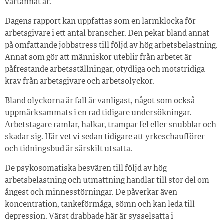
vartannat år.
Dagens rapport kan uppfattas som en larmklocka för
arbetsgivare i ett antal branscher. Den pekar bland annat
på omfattande jobbstress till följd av hög arbetsbelastning.
Annat som gör att människor uteblir från arbetet är
påfrestande arbetsställningar, otydliga och motstridiga
krav från arbetsgivare och arbetsolyckor.
Bland olyckorna är fall är vanligast, något som också
uppmärksammats i en rad tidigare undersökningar.
Arbetstagare ramlar, halkar, trampar fel eller snubblar och
skadar sig. Här vet vi sedan tidigare att yrkeschaufförer
och tidningsbud är särskilt utsatta.
De psykosomatiska besvären till följd av hög
arbetsbelastning och utmattning handlar till stor del om
ångest och minnesstörningar. De påverkar även
koncentration, tankeförmåga, sömn och kan leda till
depression. Värst drabbade här är sysselsatta i