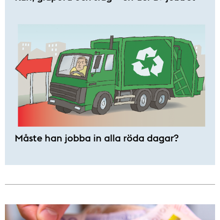
Måste han jobba in alla röda dagar?