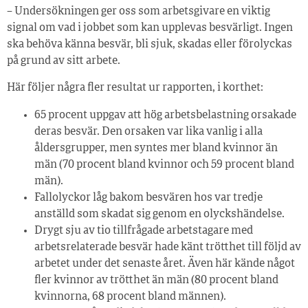
– Undersökningen ger oss som arbetsgivare en viktig
signal om vad i jobbet som kan upplevas besvärligt. Ingen
ska behöva känna besvär, bli sjuk, skadas eller förolyckas
på grund av sitt arbete.
Här följer några fler resultat ur rapporten, i korthet:
65 procent uppgav att hög arbetsbelastning orsakade
deras besvär. Den orsaken var lika vanlig i alla
åldersgrupper, men syntes mer bland kvinnor än
män (70 procent bland kvinnor och 59 procent bland
män).
Fallolyckor låg bakom besvären hos var tredje
anställd som skadat sig genom en olyckshändelse.
Drygt sju av tio tillfrågade arbetstagare med
arbetsrelaterade besvär hade känt trötthet till följd av
arbetet under det senaste året. Även här kände något
fler kvinnor av trötthet än män (80 procent bland
kvinnorna, 68 procent bland männen).