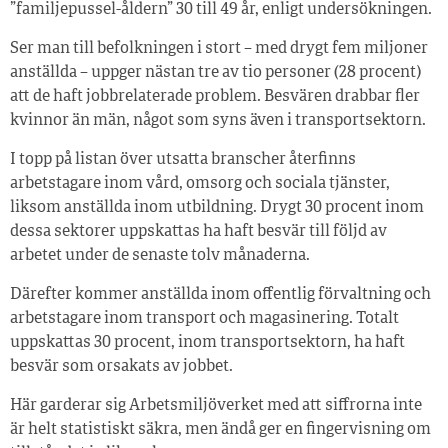
”familjepussel-åldern” 30 till 49 år, enligt undersökningen.
Ser man till befolkningen i stort – med drygt fem miljoner
anställda – uppger nästan tre av tio personer (28 procent)
att de haft jobbrelaterade problem. Besvären drabbar fler
kvinnor än män, något som syns även i transportsektorn.
I topp på listan över utsatta branscher återfinns
arbetstagare inom vård, omsorg och sociala tjänster,
liksom anställda inom utbildning. Drygt 30 procent inom
dessa sektorer uppskattas ha haft besvär till följd av
arbetet under de senaste tolv månaderna.
Därefter kommer anställda inom offentlig förvaltning och
arbetstagare inom transport och magasinering. Totalt
uppskattas 30 procent, inom transportsektorn, ha haft
besvär som orsakats av jobbet.
Här garderar sig Arbetsmiljöverket med att siffrorna inte
är helt statistiskt säkra, men ändå ger en fingervisning om