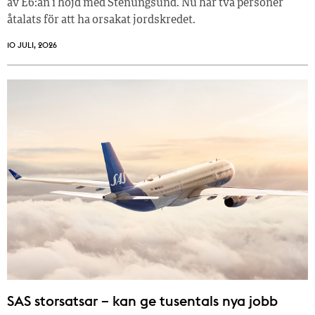
av E6:an i höjd med Stenungsund. Nu har två personer
åtalats för att ha orsakat jordskredet.
10 JULI, 2026
SAS storsatsar – kan ge tusentals nya jobb