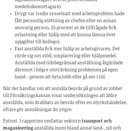
låginkomsttagare och 30 procent bland
medelinkomsttagare).
Drygt var tredje sysselsatt med arbetsproblem hade
fått personlig stöttning av chefen eller en annan
ansvarig person. 25 procent av de tillfrågade fick
avlastning eller hjälp med att kunna lämna över
uppgifter till kollegor.
Fast anställda fick mer hjälp av arbetsgivaren. Det
rörde sig om stöd, omplacering eller hjälpmedel.
Anställda med tidsbegränsad anställning åtgärdade
däremot i högre utsträckning problemen på egen
hand – genom att byta jobb eller gå ner i tid.
När det handlar om att anmäla besvär på grund av jobbet
till Försäkringskassan visar undersökningen att äldre
anställda, som drabbats av besvär efter en olyckshändelse,
oftare gör anmälningar än yngre.
Fotnot. I rapporten omfattar sektorn
transport och
magasinering
anställda inom bland annat land-, sjö och