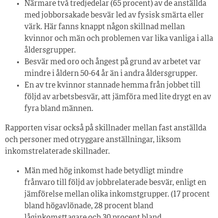
Närmare två tredjedelar (65 procent) av de anställda
med jobborsakade besvär led av fysisk smärta eller
värk. Här fanns knappt någon skillnad mellan
kvinnor och män och problemen var lika vanliga i alla
åldersgrupper.
Besvär med oro och ångest på grund av arbetet var
mindre i åldern 50-64 år än i andra åldersgrupper.
En av tre kvinnor stannade hemma från jobbet till
följd av arbetsbesvär, att jämföra med lite drygt en av
fyra bland männen.
Rapporten visar också på skillnader mellan fast anställda
och personer med otryggare anställningar, liksom
inkomstrelaterade skillnader.
Män med hög inkomst hade betydligt mindre
frånvaro till följd av jobbrelaterade besvär, enligt en
jämförelse mellan olika inkomstgrupper. (17 procent
bland högavlönade, 28 procent bland