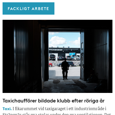
FACKLIGT ARBETE
Taxichaufförer bildade klubb efter röriga år
Taxi.
I fikarummet vid taxigaraget i ett industriområde i