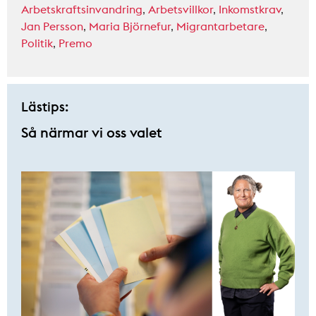
Arbetskraftsinvandring
,
Arbetsvillkor
,
Inkomstkrav
,
Jan Persson
,
Maria Björnefur
,
Migrantarbetare
,
Politik
,
Premo
Lästips:
Så närmar vi oss valet