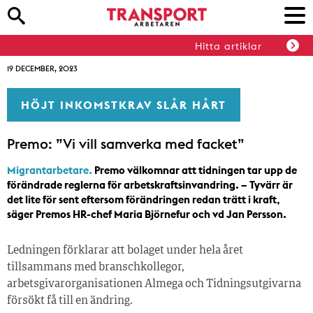
Hitta artiklar
19 DECEMBER, 2023
HÖJT INKOMSTKRAV SLÅR HÅRT
Premo: ”Vi vill samverka med facket”
Migrantarbetare.
Premo välkomnar att tidningen tar upp de
förändrade reglerna för arbetskraftsinvandring. – Tyvärr är
det lite för sent eftersom förändringen redan trätt i kraft,
säger Premos HR-chef Maria Björnefur och vd Jan Persson.
Ledningen förklarar att bolaget under hela året
tillsammans med branschkollegor,
arbetsgivarorganisationen Almega och Tidningsutgivarna
försökt få till en ändring.