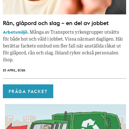
Rån, glåpord och slag – en del av jobbet
Arbetsmiljö.
Många av Transports yrkesgrupper utsätts
för både hot och våld i jobbet. Vissa närmast dagligen. Här
berättar fackets ombud om fler fall när anställda råkat ut
för glåpord, rån och slag. Ibland ryker också personalen
ihop.
23 APRIL, 2026
FRÅGA FACKET