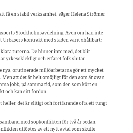
att få en stabil verksamhet, säger Helena Strömer
ports Stockholmsavdelning. Även om han inte
tt Urbasers kontrakt med staden varit ohållbart:
klara turerna. De hinner inte med, det blir
när yrkesskickligt och erfaret folk slutar.
nya, orutinerade miljöarbetarna gör ett mycket
 Men att det är helt omöjligt för den som är ovan
samma jobb, på samma tid, som den som kört en
ekt och kan sitt fordon.
t heller, det är slitigt och fortfarande ofta ett tungt
i samband med sopkonflikten för två år sedan.
likten utlöstes av ett nytt avtal som skulle