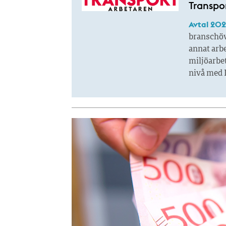
Transpo
Avtal 202
branschöv
annat arb
miljöarbet
nivå med I