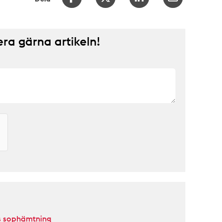
a gärna artikeln!
ms sophämtning