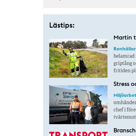
Lästips:
Martin 
Renhållar
belamrad 
griptång 
fritiden p
Stress o
Miljöarbe
omhändert
chef i för
tvärtemot
Bransch