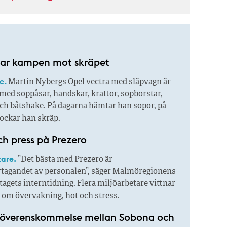
tar kampen mot skräpet
e.
Martin Nybergs Opel vectra med släpvagn är
med soppåsar, handskar, krattor, sopborstar,
och båtshake. På dagarna hämtar han sopor, på
lockar han skräp.
ch press på Prezero
tare.
”Det bästa med Prezero är
agandet av personalen”, säger Malmöregionens
etagets interntidning. Flera miljöarbetare vittnar
 om övervakning, hot och stress.
överenskommelse mellan Sobona och