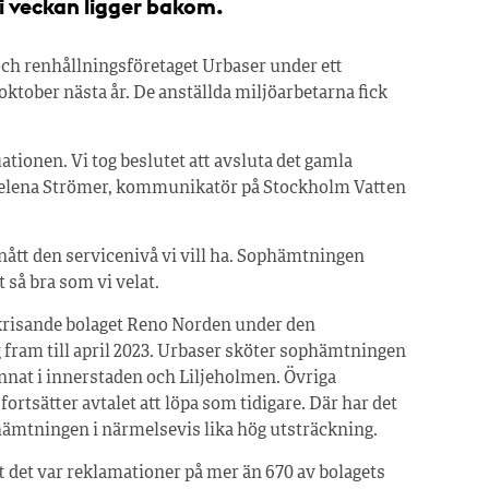
 i veckan ligger bakom.
och renhållningsföretaget Urbaser under ett
oktober nästa år. De anställda miljöarbetarna fick
ationen. Vi tog beslutet att avsluta det gamla
Helena Strömer, kommunikatör på Stockholm Vatten
pnått den servicenivå vi vill ha. Sophämtningen
 så bra som vi velat.
 krisande bolaget Reno Norden under den
g fram till april 2023. Urbaser sköter sophämtningen
nnat i innerstaden och Liljeholmen. Övriga
tsätter avtalet att löpa som tidigare. Där har det
hämtningen i närmelsevis lika hög utsträckning.
att det var reklamationer på mer än 670 av bolagets