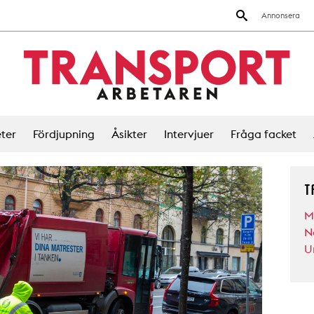
Annonsera
ter
Fördjupning
Åsikter
Intervjuer
Fråga facket
T
M
N
U