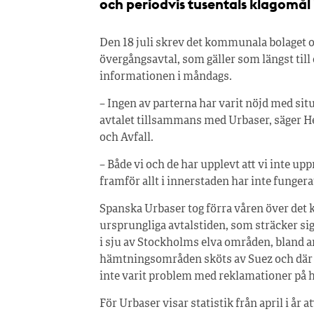
och periodvis tusentals klagomål
Den 18 juli skrev det kommunala bolaget 
övergångsavtal, som gäller som längst till 
informationen i måndags.
– Ingen av parterna har varit nöjd med situ
avtalet tillsammans med Urbaser, säger 
och Avfall.
– Både vi och de har upplevt att vi inte up
framför allt i innerstaden har inte fungerat
Spanska Urbaser tog förra våren över det
ursprungliga avtalstiden, som sträcker si
i sju av Stockholms elva områden, bland a
hämtningsområden sköts av Suez och där for
inte varit problem med reklamationer på 
För Urbaser visar statistik från april i år 