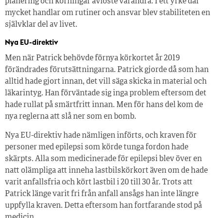
planering och körningar avlöste varandra. I ett yrke där
mycket handlar om rutiner och ansvar blev stabiliteten en
självklar del av livet.
Nya EU-direktiv
Men när Patrick behövde förnya körkortet år 2019
förändrades förutsättningarna. Patrick gjorde då som han
alltid hade gjort innan, det vill säga skicka in material och
läkarintyg. Han förväntade sig inga problem eftersom det
hade rullat på smärtfritt innan. Men för hans del kom de
nya reglerna att slå ner som en bomb.
Nya EU-direktiv hade nämligen införts, och kraven för
personer med epilepsi som körde tunga fordon hade
skärpts. Alla som medicinerade för epilepsi blev över en
natt olämpliga att inneha lastbilskörkort även om de hade
varit anfallsfria och kört lastbil i 20 till 30 år. Trots att
Patrick länge varit fri från anfall ansågs han inte längre
uppfylla kraven. Detta eftersom han fortfarande stod på
medicin.