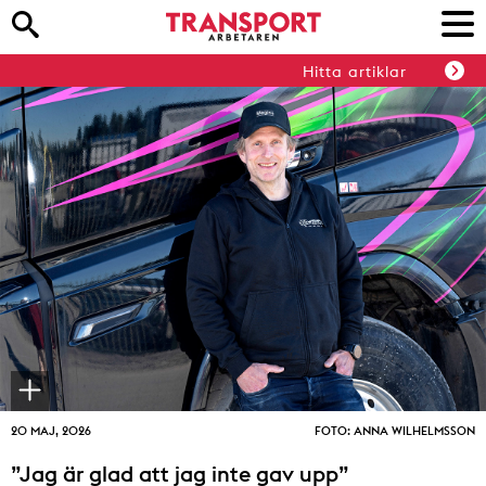
Hitta artiklar
20 MAJ, 2026
FOTO: ANNA WILHELMSSON
”Jag är glad att jag inte gav upp”