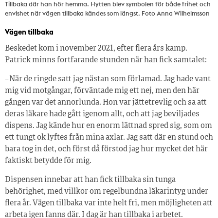
Tillbaka där han hör hemma. Hytten blev symbolen för både frihet och
envishet när vägen tillbaka kändes som längst. Foto Anna Wilhelmsson
Vägen tillbaka
Beskedet kom i november 2021, efter flera års kamp.
Patrick minns fortfarande stunden när han fick samtalet:
– När de ringde satt jag nästan som förlamad. Jag hade vant
mig vid motgångar, förväntade mig ett nej, men den här
gången var det annorlunda. Hon var jättetrevlig och sa att
deras läkare hade gått igenom allt, och att jag beviljades
dispens. Jag kände hur en enorm lättnad spred sig, som om
ett tungt ok lyftes från mina axlar. Jag satt där en stund och
bara tog in det, och först då förstod jag hur mycket det här
faktiskt betydde för mig.
Dispensen innebar att han fick tillbaka sin tunga
behörighet, med villkor om regelbundna läkarintyg under
flera år. Vägen tillbaka var inte helt fri, men möjligheten att
arbeta igen fanns där. I dag är han tillbaka i arbetet.