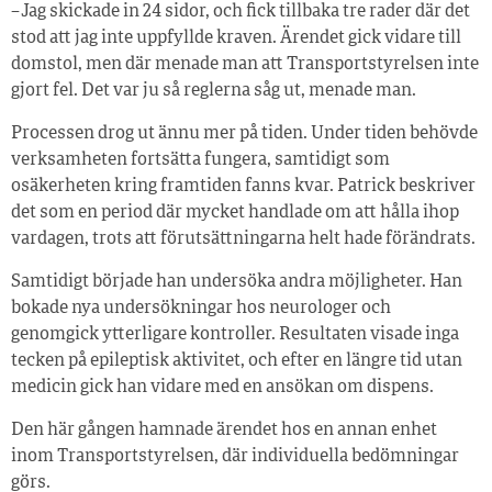
– Jag skickade in 24 sidor, och fick tillbaka tre rader där det
stod att jag inte uppfyllde kraven. Ärendet gick vidare till
domstol, men där menade man att Transportstyrelsen inte
gjort fel. Det var ju så reglerna såg ut, menade man.
Processen drog ut ännu mer på tiden. Under tiden behövde
verksamheten fortsätta fungera, samtidigt som
osäkerheten kring framtiden fanns kvar. Patrick beskriver
det som en period där mycket handlade om att hålla ihop
vardagen, trots att förutsättningarna helt hade förändrats.
Samtidigt började han undersöka andra möjligheter. Han
bokade nya undersökningar hos neurologer och
genomgick ytterligare kontroller. Resultaten visade inga
tecken på epileptisk aktivitet, och efter en längre tid utan
medicin gick han vidare med en ansökan om dispens.
Den här gången hamnade ärendet hos en annan enhet
inom Transportstyrelsen, där individuella bedömningar
görs.