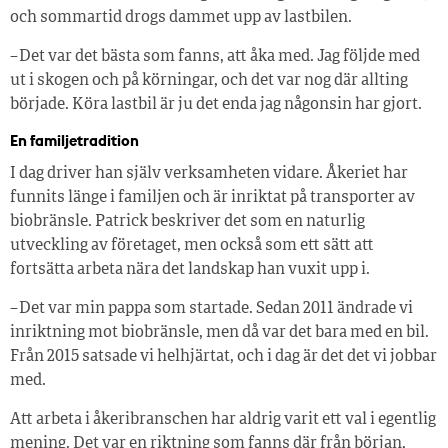
och sommartid drogs dammet upp av lastbilen.
– Det var det bästa som fanns, att åka med. Jag följde med
ut i skogen och på körningar, och det var nog där allting
började. Köra lastbil är ju det enda jag någonsin har gjort.
En familjetradition
I dag driver han själv verksamheten vidare. Åkeriet har
funnits länge i familjen och är inriktat på transporter av
biobränsle. Patrick beskriver det som en naturlig
utveckling av företaget, men också som ett sätt att
fortsätta arbeta nära det landskap han vuxit upp i.
– Det var min pappa som startade. Sedan 2011 ändrade vi
inriktning mot biobränsle, men då var det bara med en bil.
Från 2015 satsade vi helhjärtat, och i dag är det det vi jobbar
med.
Att arbeta i åkeribranschen har aldrig varit ett val i egentlig
mening. Det var en riktning som fanns där från början,