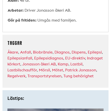
Ålder:
48 år.
Arbetar:
Driver Jonasson åkeri AB.
Gör på fritiden:
Umgås med familjen.
TAGGAR
Åkare
,
Anfall
,
Biobränsle
,
Diagnos
,
Dispens
,
Epilepsi
,
Epilepsianfall
,
Epilepsidiagnos
,
EU-direktiv
,
Indraget
körkort
,
Jonasson åkeri AB
,
Kamp
,
Lastbil
,
Lastbilschaufför
,
Mörsil
,
Mötet
,
Patrick Jonasson
,
Regelverk
,
Transportstyrelsen
,
Tung behörighet
Lästips: