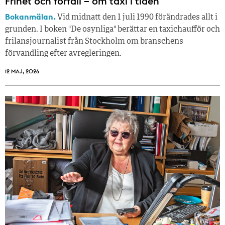
Frihet och förfall – om taxi i tiden
Bokanmälan.
Vid midnatt den 1 juli 1990 förändrades allt i
grunden. I boken "De osynliga" berättar en taxichaufför och
frilansjournalist från Stockholm om branschens
förvandling efter avregleringen.
12 MAJ, 2026