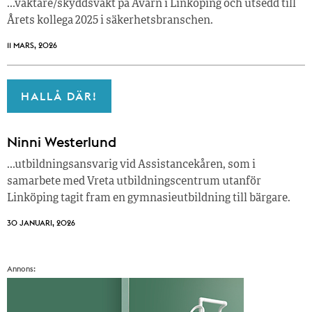
…väktare/skyddsvakt på Avarn i Linköping och utsedd till
Årets kollega 2025 i säkerhetsbranschen.
11 MARS, 2026
HALLÅ DÄR!
Ninni Westerlund
…utbildningsansvarig vid Assistancekåren, som i
samarbete med Vreta utbildningscentrum utanför
Linköping tagit fram en gymnasieutbildning till bärgare.
30 JANUARI, 2026
Annons: