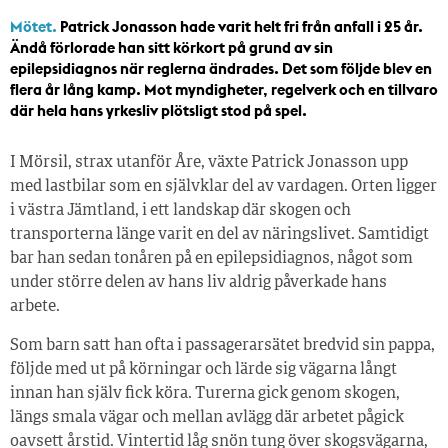
Mötet.
Patrick Jonasson hade varit helt fri från anfall i 25 år.
Ändå förlorade han sitt körkort på grund av sin
epilepsidiagnos när reglerna ändrades. Det som följde blev en
flera år lång kamp. Mot myndigheter, regelverk och en tillvaro
där hela hans yrkesliv plötsligt stod på spel.
I Mörsil, strax utanför Åre, växte Patrick Jonasson upp
med lastbilar som en självklar del av vardagen. Orten ligger
i västra Jämtland, i ett landskap där skogen och
transporterna länge varit en del av näringslivet. Samtidigt
bar han sedan tonåren på en epilepsidiagnos, något som
under större delen av hans liv aldrig påverkade hans
arbete.
Som barn satt han ofta i passagerarsätet bredvid sin pappa,
följde med ut på körningar och lärde sig vägarna långt
innan han själv fick köra. Turerna gick genom skogen,
längs smala vägar och mellan avlägg där arbetet pågick
oavsett årstid. Vintertid låg snön tung över skogsvägarna,