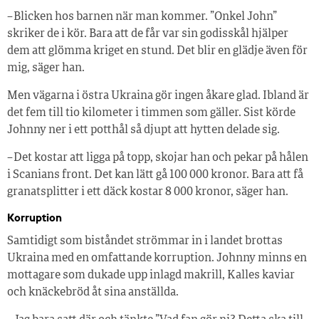
– Blicken hos barnen när man kommer. ”Onkel John”
skriker de i kör. Bara att de får var sin godisskål hjälper
dem att glömma kriget en stund. Det blir en glädje även för
mig, säger han.
Men vägarna i östra Ukraina gör ingen åkare glad. Ibland är
det fem till tio kilometer i timmen som gäller. Sist körde
Johnny ner i ett potthål så djupt att hytten delade sig.
– Det kostar att ligga på topp, skojar han och pekar på hålen
i Scanians front. Det kan lätt gå 100 000 kronor. Bara att få
granatsplitter i ett däck kostar 8 000 kronor, säger han.
Korruption
Samtidigt som biståndet strömmar in i landet brottas
Ukraina med en omfattande korruption. Johnny minns en
mottagare som dukade upp inlagd makrill, Kalles kaviar
och knäckebröd åt sina anställda.