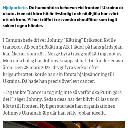
Hjälparbete.
De humanitära behoven vid fronten i Ukraina är
akuta. Men att köra hit är livsfarligt och nödhjälp har svårt
att nå fram. Vi har träffat tre svenska chaufförer som tagit
saken i egna händer.
I Tanumshede driver Johnny ”Kätting” Eriksson Kville
transport AB och Snökätting AB. I lådor på hans gårdsplan
kan åkerier som kör i Norge byta trasig snökätting mot ny.
Men sina bolag har Johnny knappast haft tid för de senaste
åren. Den 28 mars 2022, drygt fyra veckor efter
krigsutbrottet, körde han sin första hjälpsändning till
Ukraina. Då hade han precis överlevt cancer.
– Jag tänkte ”Cancern tog mig inte så varför ska Putin göra
det?” säger Johnny. Sedan dess har det blivit 42 lass som
körts till fronten. Nyligen startade han organisationen
Johnnys Ukrainahjälp där han själv jobbar ideellt.