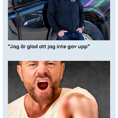
”Jag är glad att jag inte gav upp”