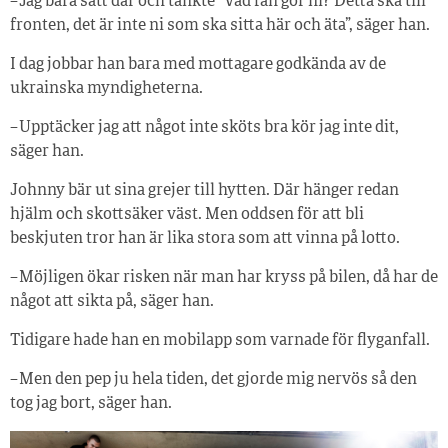
– Jag bara satt där och tänkte ”Vad fan gör ni? Detta ska till
fronten, det är inte ni som ska sitta här och äta”, säger han.
I dag jobbar han bara med mottagare godkända av de
ukrainska myndigheterna.
– Upptäcker jag att något inte sköts bra kör jag inte dit,
säger han.
Johnny bär ut sina grejer till hytten. Där hänger redan
hjälm och skottsäker väst. Men oddsen för att bli
beskjuten tror han är lika stora som att vinna på lotto.
– Möjligen ökar risken när man har kryss på bilen, då har de
något att sikta på, säger han.
Tidigare hade han en mobilapp som varnade för flyganfall.
– Men den pep ju hela tiden, det gjorde mig nervös så den
tog jag bort, säger han.