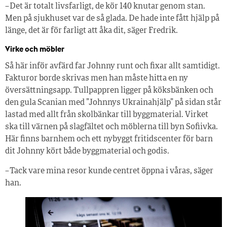
– Det är totalt livsfarligt, de kör 140 knutar genom stan.
Men på sjukhuset var de så glada. De hade inte fått hjälp på
länge, det är för farligt att åka dit, säger Fredrik.
Virke och möbler
Så här inför avfärd far Johnny runt och fixar allt samtidigt.
Fakturor borde skrivas men han måste hitta en ny
översättningsapp. Tullpappren ligger på köksbänken och
den gula Scanian med ”Johnnys Ukrainahjälp” på sidan står
lastad med allt från skolbänkar till byggmaterial. Virket
ska till värnen på slagfältet och möblerna till byn Sofiivka.
Här finns barnhem och ett nybyggt fritidscenter för barn
dit Johnny kört både byggmaterial och godis.
– Tack vare mina resor kunde centret öppna i våras, säger
han.