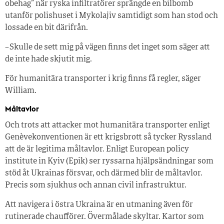
obehag” när ryska infiltratörer sprängde en bilbomb
utanför polishuset i Mykolajiv samtidigt som han stod och
lossade en bit därifrån.
– Skulle de sett mig på vägen finns det inget som säger att
de inte hade skjutit mig.
För humanitära transporter i krig finns få regler, säger
William.
Måltavlor
Och trots att attacker mot humanitära transporter enligt
Genèvekonventionen är ett krigsbrott så tycker Ryssland
att de är legitima måltavlor. Enligt European policy
institute in Kyiv (Epik) ser ryssarna hjälpsändningar som
stöd åt Ukrainas försvar, och därmed blir de måltavlor.
Precis som sjukhus och annan civil infrastruktur.
Att navigera i östra Ukraina är en utmaning även för
rutinerade chaufförer. Övermålade skyltar. Kartor som