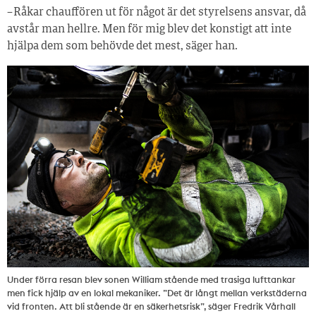
– Råkar chauffören ut för något är det styrelsens ansvar, då
avstår man hellre. Men för mig blev det konstigt att inte
hjälpa dem som behövde det mest, säger han.
Under förra resan blev sonen William stående med trasiga lufttankar
men fick hjälp av en lokal mekaniker. ”Det är långt mellan verkstäderna
vid fronten. Att bli stående är en säkerhetsrisk”, säger Fredrik Vårhall