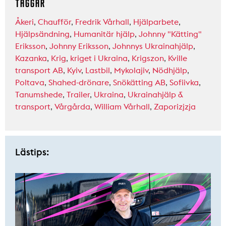
TAGGAR
Åkeri
,
Chaufför
,
Fredrik Vårhall
,
Hjälparbete
,
Hjälpsändning
,
Humanitär hjälp
,
Johnny "Kätting"
Eriksson
,
Johnny Eriksson
,
Johnnys Ukrainahjälp
,
Kazanka
,
Krig
,
kriget i Ukraina
,
Krigszon
,
Kville
transport AB
,
Kyiv
,
Lastbil
,
Mykolajiv
,
Nödhjälp
,
Poltava
,
Shahed-drönare
,
Snökätting AB
,
Sofiivka
,
Tanumshede
,
Trailer
,
Ukraina
,
Ukrainahjälp &
transport
,
Vårgårda
,
William Vårhall
,
Zaporizjzja
Lästips: