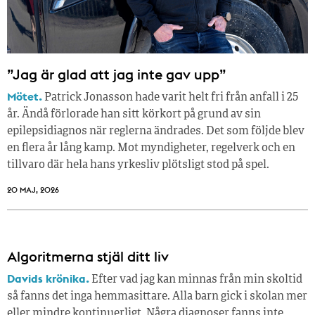
”Jag är glad att jag inte gav upp”
Mötet.
Patrick Jonasson hade varit helt fri från anfall i 25
år. Ändå förlorade han sitt körkort på grund av sin
epilepsidiagnos när reglerna ändrades. Det som följde blev
en flera år lång kamp. Mot myndigheter, regelverk och en
tillvaro där hela hans yrkesliv plötsligt stod på spel.
20 MAJ, 2026
Algoritmerna stjäl ditt liv
Davids krönika.
Efter vad jag kan minnas från min skoltid
så fanns det inga hemmasittare. Alla barn gick i skolan mer
eller mindre kontinuerligt. Några diagnoser fanns inte