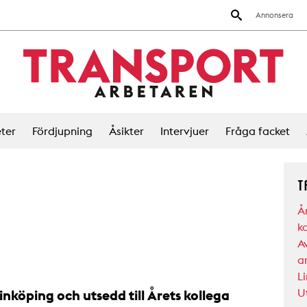
Annonsera
ter
Fördjupning
Åsikter
Intervjuer
Fråga facket
T
Å
k
A
a
L
U
nköping och utsedd till Årets kollega