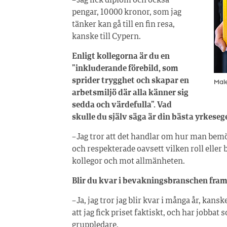
– Jag fick diplom och också
pengar, 10 000 kronor, som jag
tänker kan gå till en fin resa,
kanske till Cypern.
Enligt kollegorna är du en
”inkluderande förebild, som
sprider trygghet och skapar en
Male
arbetsmiljö där alla känner sig
sedda och värdefulla”. Vad
skulle du själv säga är din bästa yrkese
– Jag tror att det handlar om hur man bemö
och respekterade oavsett vilken roll eller
kollegor och mot allmänheten.
Blir du kvar i bevakningsbranschen fra
– Ja, jag tror jag blir kvar i många år, kansk
att jag fick priset faktiskt, och har jobba
gruppledare.