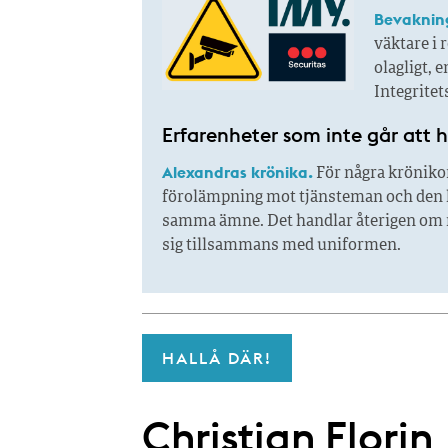
Bevaknin
väktare i 
olagligt, e
Integrite
Erfarenheter som inte går att 
Alexandras krönika.
För några kröniko
förolämpning mot tjänsteman och den h
samma ämne. Det handlar återigen om n
sig tillsammans med uniformen.
HALLÅ DÄR!
Christian Florin