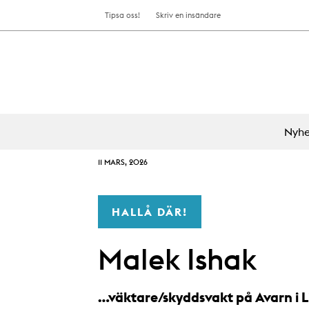
Tipsa oss!
Skriv en insändare
Nyhe
11 MARS, 2026
HALLÅ DÄR!
Malek Ishak
…väktare/skyddsvakt på Avarn i Li