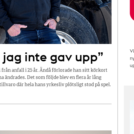
V
t jag inte gav upp”
n
up
från anfall i 25 år. Ändå förlorade han sitt körkort
a ändrades. Det som följde blev en flera år lång
llvaro där hela hans yrkesliv plötsligt stod på spel.