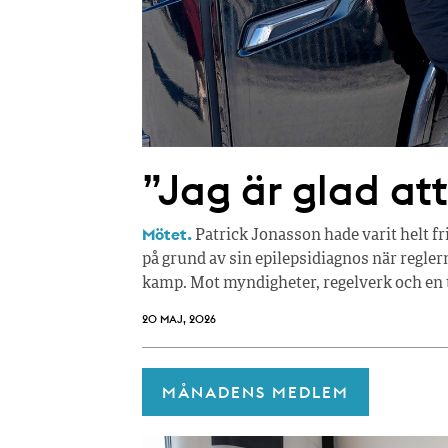
”Jag är glad at
Mötet.
Patrick Jonasson hade varit helt fri 
på grund av sin epilepsidiagnos när reglern
kamp. Mot myndigheter, regelverk och en ti
20 MAJ, 2026
MÅNADENS MEDLEM