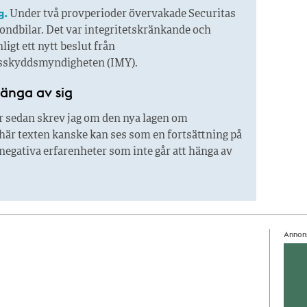
g.
Under två provperioder övervakade Securitas
rondbilar. Det var integritetskränkande och
nligt ett nytt beslut från
tsskyddsmyndigheten (IMY).
hänga av sig
r sedan skrev jag om den nya lagen om
är texten kanske kan ses som en fortsättning på
egativa erfarenheter som inte går att hänga av
Annon