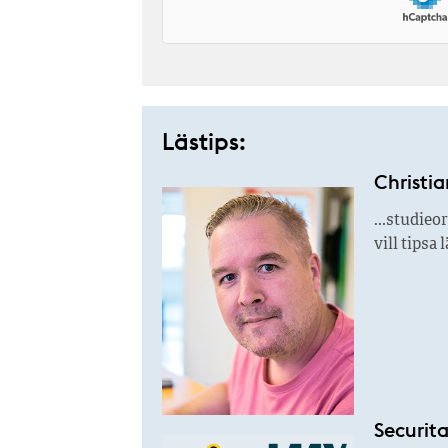
Lästips:
Christia
…studieor
vill tipsa
Securita