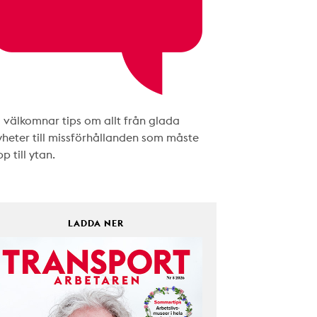
i välkomnar tips om allt från glada
yheter till missförhållanden som måste
p till ytan.
LADDA NER