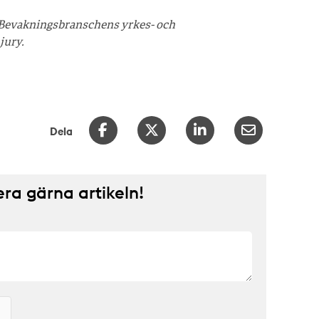
av Bevakningsbranschens yrkes- och
jury.
Dela
a gärna artikeln!