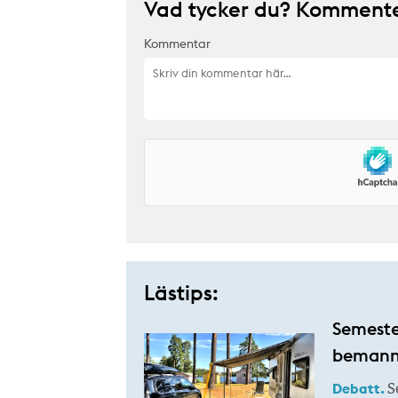
Vad tycker du? Kommenter
Kommentar
Lästips:
Semester
bemanni
Debatt.
Se