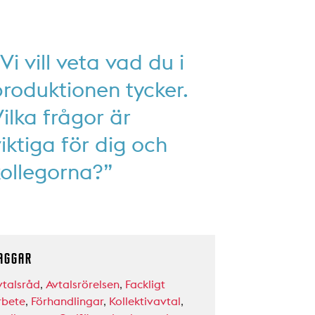
Vi vill veta vad du i
roduktionen tycker.
ilka frågor är
iktiga för dig och
kollegorna?”
AGGAR
vtalsråd
,
Avtalsrörelsen
,
Fackligt
rbete
,
Förhandlingar
,
Kollektivavtal
,