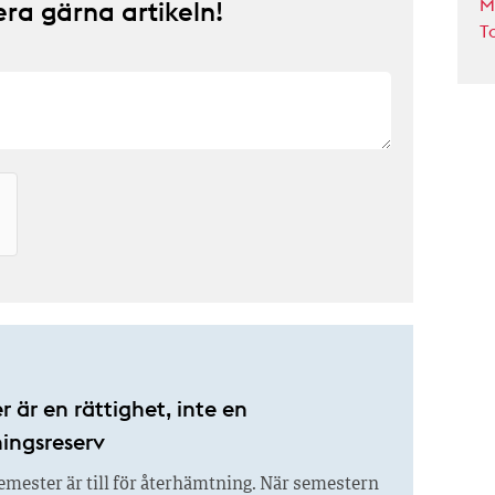
M
a gärna artikeln!
T
 är en rättighet, inte en
ngsreserv
mester är till för återhämtning. När semestern