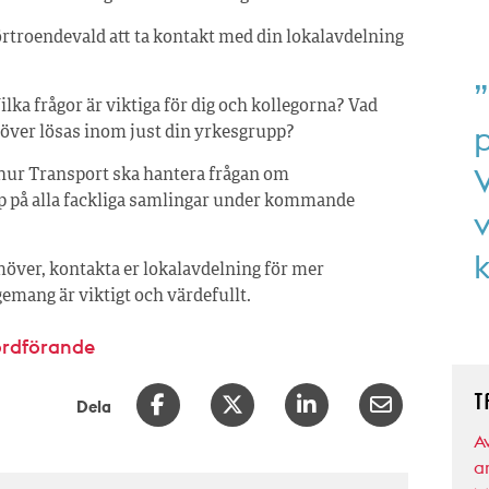
örtroendevald att ta kontakt med din lokalavdelning
”
ilka frågor är viktiga för dig och kollegorna? Vad
p
höver lösas inom just din yrkesgrupp?
V
hur Transport ska hantera frågan om
pp på alla fackliga samlingar under kommande
v
över, kontakta er lokal­avdelning för mer
gemang är viktigt och värdefullt.
ordförande
T
Dela
A
a