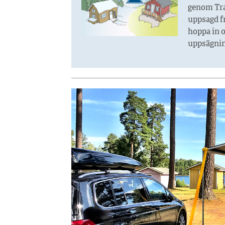
genom Tran
uppsagd fr
hoppa in o
uppsägnin