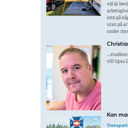
väl är bev
arbetsgiva
inte på n
utan på ar
under myc
Christia
…studieor
vill tipsa
Kan man
Transport