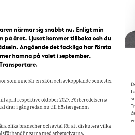
ren närmar sig snabbt nu. Enligt min
n på året. Ljuset kommer tillbaka och du
lädseln. Angående det fackliga har första
ltmer hamna på valet i september.
 Transportare.
eckor som innebär en skön och avkopplande semester
De
te
s
ill april respektive oktober 2027. Förberedelserna
T
l drar i gång redan nu till hösten genom
ås
w
a olika branscher och avtal för att diskutera vilka
vtalsförhandlingarna med arbetsgivarna.