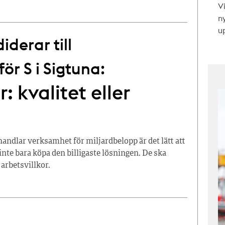
V
n
up
derar till
r S i Sigtuna:
: kvalitet eller
dlar verksamhet för miljardbelopp är det lätt att
inte bara köpa den billigaste lösningen. De ska
 arbetsvillkor.