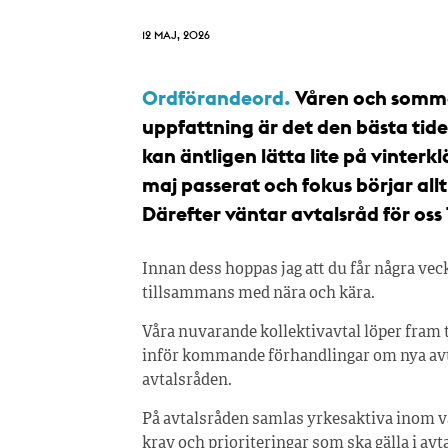
12 MAJ, 2026
Ordförandeord.
Våren och somma
uppfattning är det den bästa tide
kan äntligen lätta lite på vinterk
maj passerat och fokus börjar al
Därefter väntar avtalsråd för oss
Innan dess hoppas jag att du får några v
tillsammans med nära och kära.
Våra nuvarande kollektivavtal löper fram t
inför kommande förhandlingar om nya avta
avtalsråden.
På avtalsråden samlas yrkesaktiva inom vår
krav och prioriteringar som ska gälla i a