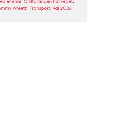
edlemmar
,
Ordföranden har ordet
,
ommy Wreeth
,
Transport
,
Val 2026