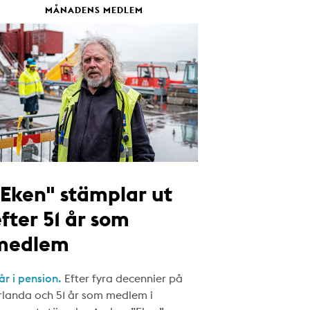
MÅNADENS MEDLEM
"Eken" stämplar ut
fter 51 år som
medlem
år i pension.
Efter fyra decennier på
rlanda och 51 år som medlem i