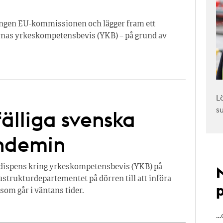
ingen EU-kommissionen och lägger fram ett
arnas yrkeskompetensbevis (YKB) – på grund av
L
s
fälliga svenska
andemin
dispens kring yrkeskompetensbevis (YKB) på
astrukturdepartementet på dörren till att införa
 som går i väntans tider.
…