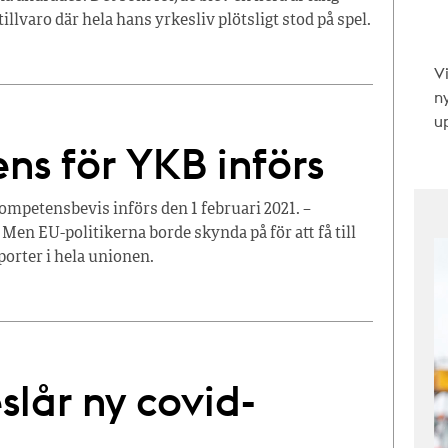
llvaro där hela hans yrkesliv plötsligt stod på spel.
V
n
up
ns för YKB införs
kompetensbevis införs den 1 februari 2021. –
 Men EU-politikerna borde skynda på för att få till
orter i hela unionen.
slår ny covid-