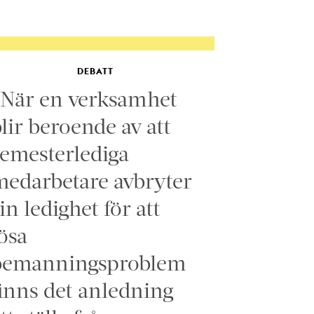
DEBATT
”När en verksamhet
lir beroende av att
emesterlediga
edarbetare avbryter
in ledighet för att
ösa
bemanningsproblem
inns det anledning