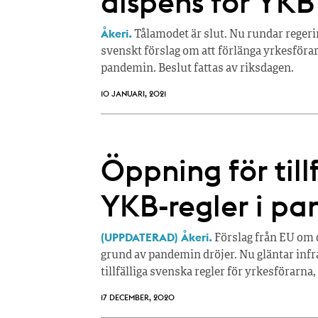
dispens för YKB
Åkeri.
Tålamodet är slut. Nu rundar reger
svenskt förslag om att förlänga yrkesför
pandemin. Beslut fattas av riksdagen.
10 JANUARI, 2021
Öppning för till
YKB-regler i p
(UPPDATERAD) Åkeri.
Förslag från EU om 
grund av pandemin dröjer. Nu gläntar infr
tillfälliga svenska regler för yrkesförarna,
17 DECEMBER, 2020