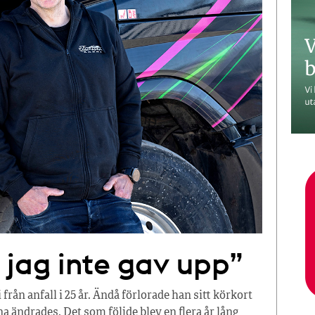
t jag inte gav upp”
från anfall i 25 år. Ändå förlorade han sitt körkort
a ändrades. Det som följde blev en flera år lång