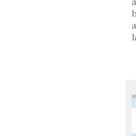
a
b
a
l