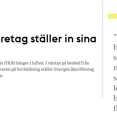
retag ställer in sina
b
s
(YKB) hänger i luften. I väntan på besked från
m
raven på fortbildning ställer Sveriges åkeriföretag
s
n.
l
f