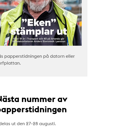
äs papperstidningen på datorn eller
urfplattan.
Nästa nummer av
papperstidningen
delas ut den 27–28 augusti.