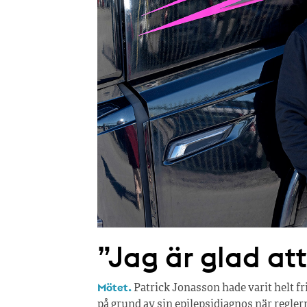
”Jag är glad at
Mötet.
Patrick Jonasson hade varit helt fri 
på grund av sin epilepsidiagnos när reglern