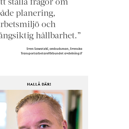
tt ställa frågor om
åde planering,
rbetsmiljö och
ångsiktig hållbarhet.”
Sven Sawatzki, ombudsman, Svenska
Transportarbetareförbundet avdelning 17
HALLÅ DÄR!