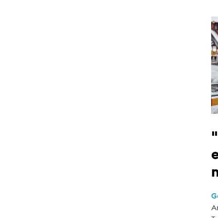
e
G
A