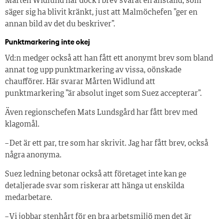
Mårten Widlund har dock i brev svarat en anställd, som
säger sig ha blivit kränkt, just att Malmöchefen ”ger en
annan bild av det du beskriver”.
Punktmarkering inte okej
Vd:n medger också att han fått ett anonymt brev som bland
annat tog upp punktmarkering av vissa, oönskade
chaufförer. Här svarar Mårten Widlund att
punktmarkering ”är absolut inget som Suez accepterar”.
Även regionschefen Mats Lundsgård har fått brev med
klagomål.
– Det är ett par, tre som har skrivit. Jag har fått brev, också
några anonyma.
Suez ledning betonar också att företaget inte kan ge
detaljerade svar som riskerar att hänga ut enskilda
medarbetare.
– Vi jobbar stenhårt för en bra arbetsmiljö men det är