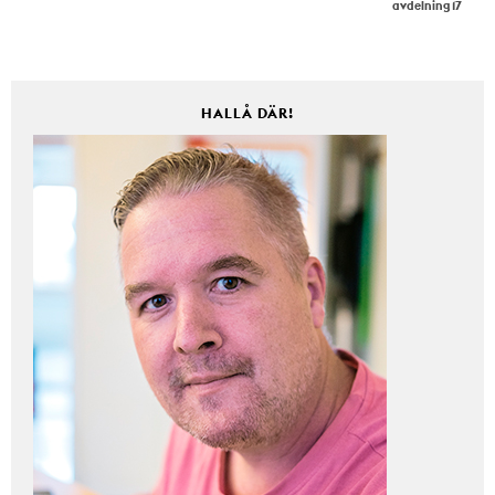
avdelning 17
HALLÅ DÄR!