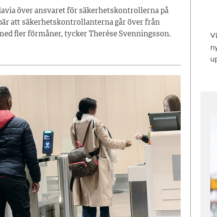
avia över ansvaret för säkerhetskontrollerna på
bär att säkerhetskontrollanterna går över från
V
vt med fler förmåner, tycker Therése Svenningsson.
n
up