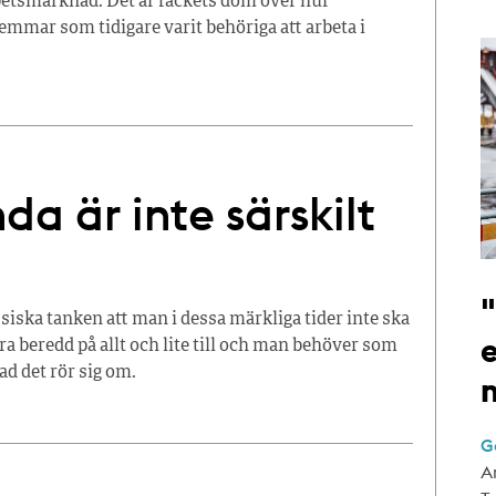
etsmarknad. Det är fackets dom över hur
emmar som tidigare varit behöriga att arbeta i
a är inte särskilt
siska tanken att man i dessa märkliga tider inte ska
e
a beredd på allt och lite till och man behöver som
ad det rör sig om.
G
A