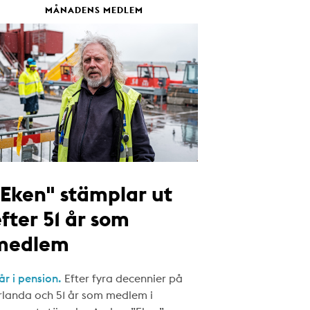
MÅNADENS MEDLEM
"Eken" stämplar ut
fter 51 år som
medlem
år i pension.
Efter fyra decennier på
rlanda och 51 år som medlem i