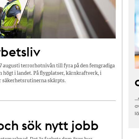
betsliv
 augusti terrorhotnivån till fyra på den femgradiga
ögt i landet. På flygplatser, kärnkraftverk, i
C
ar säkerhetsrutinerna skärpts.
…
a
l
ch sök nytt jobb