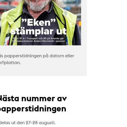
äs papperstidningen på datorn eller
urfplattan.
Nästa nummer av
papperstidningen
delas ut den 27–28 augusti.