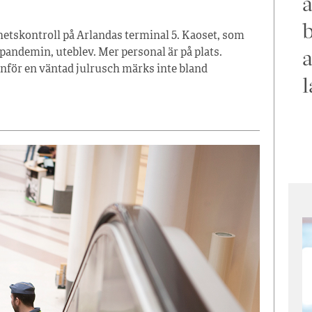
a
b
hetskontroll på Arlandas terminal 5. Kaoset, som
a
andemin, uteblev. Mer personal är på plats.
nför en väntad julrusch märks inte bland
l