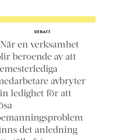
DEBATT
”När en verksamhet
lir beroende av att
emesterlediga
edarbetare avbryter
in ledighet för att
ösa
bemanningsproblem
inns det anledning