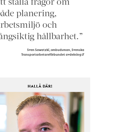
tt ställa frågor om
åde planering,
rbetsmiljö och
ångsiktig hållbarhet.”
Sven Sawatzki, ombudsman, Svenska
Transportarbetareförbundet avdelning 17
HALLÅ DÄR!