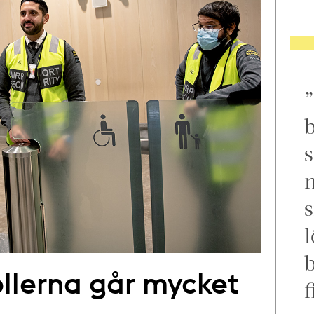
b
s
m
s
l
llerna går mycket
f