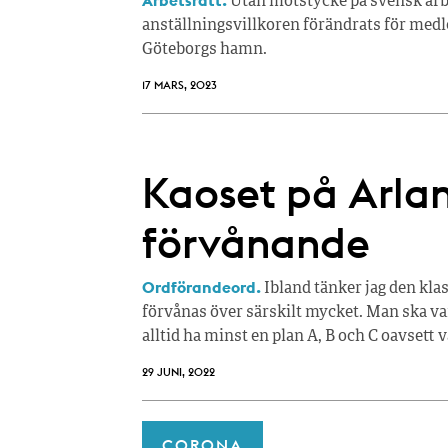
Arbetsrätt.
Utan motstycke på svensk arb
anställningsvillkoren förändrats för medl
Göteborgs hamn.
17 MARS, 2023
Kaoset på Arland
förvånande
Ordförandeord.
Ibland tänker jag den klas
förvånas över särskilt mycket. Man ska var
alltid ha minst en plan A, B och C oavsett v
29 JUNI, 2022
CORONA