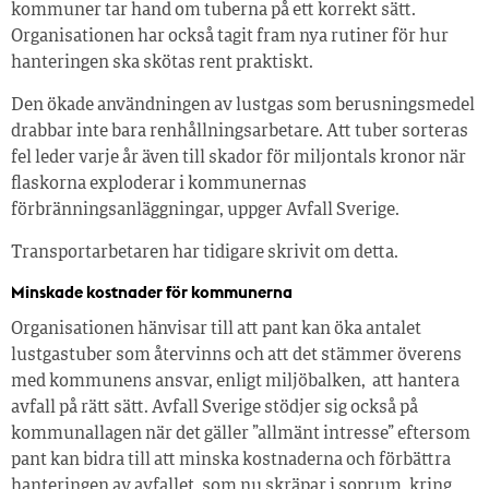
kommuner tar hand om tuberna på ett korrekt sätt.
Organisationen har också tagit fram nya rutiner för hur
hanteringen ska skötas rent praktiskt.
Den ökade användningen av lustgas som berusningsmedel
drabbar inte bara renhållningsarbetare. Att tuber sorteras
fel leder varje år även till skador för miljontals kronor när
flaskorna exploderar i kommunernas
förbränningsanläggningar, uppger Avfall Sverige.
Transportarbetaren har tidigare skrivit om detta.
Minskade kostnader för kommunerna
Organisationen hänvisar till att pant kan öka antalet
lustgastuber som återvinns och att det stämmer överens
med kommunens ansvar, enligt miljöbalken, att hantera
avfall på rätt sätt. Avfall Sverige stödjer sig också på
kommunallagen när det gäller ”allmänt intresse” eftersom
pant kan bidra till att minska kostnaderna och förbättra
hanteringen av avfallet, som nu skräpar i soprum, kring