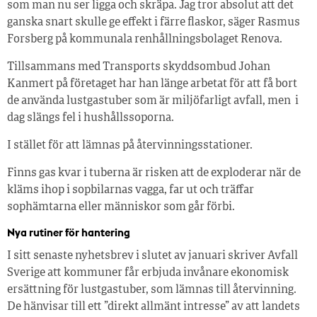
som man nu ser ligga och skräpa. Jag tror absolut att det
ganska snart skulle ge effekt i färre flaskor, säger Rasmus
Forsberg på kommunala renhållningsbolaget Renova.
Tillsammans med Transports skyddsombud Johan
Kanmert på företaget har han länge arbetat för att få bort
de använda lustgastuber som är miljöfarligt avfall, men i
dag slängs fel i hushållssoporna.
I stället för att lämnas på återvinningsstationer.
Finns gas kvar i tuberna är risken att de exploderar när de
kläms ihop i sopbilarnas vagga, far ut och träffar
sophämtarna eller människor som går förbi.
Nya rutiner för hantering
I sitt senaste nyhetsbrev i slutet av januari skriver Avfall
Sverige att kommuner får erbjuda invånare ekonomisk
ersättning för lustgastuber, som lämnas till återvinning.
De hänvisar till ett ”direkt allmänt intresse” av att landets