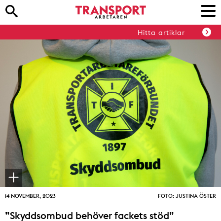
Hitta artiklar
14 NOVEMBER, 2023
FOTO: JUSTINA ÖSTER
”Skyddsombud behöver fackets stöd”