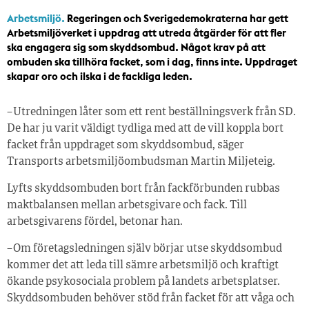
Arbetsmiljö.
Regeringen och Sverigedemokraterna har gett
Arbetsmiljöverket i uppdrag att utreda åtgärder för att fler
ska engagera sig som skyddsombud. Något krav på att
ombuden ska tillhöra facket, som i dag, finns inte. Uppdraget
skapar oro och ilska i de fackliga leden.
– Utredningen låter som ett rent beställningsverk från SD.
De har ju varit väldigt tydliga med att de vill koppla bort
facket från uppdraget som skyddsombud, säger
Transports arbetsmiljöombudsman Martin Miljeteig.
Lyfts skyddsombuden bort från fackförbunden rubbas
maktbalansen mellan arbetsgivare och fack. Till
arbetsgivarens fördel, betonar han.
– Om företagsledningen själv börjar utse skyddsombud
kommer det att leda till sämre arbetsmiljö och kraftigt
ökande psykosociala problem på landets arbetsplatser.
Skyddsombuden behöver stöd från facket för att våga och