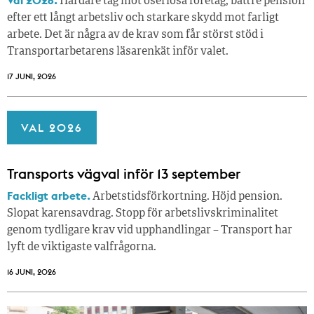
Val 2026.
Hårdare tag mot oseriösa företag, bättre pension
efter ett långt arbetsliv och starkare skydd mot farligt
arbete. Det är några av de krav som får störst stöd i
Transportarbetarens läsar­enkät inför valet.
17 JUNI, 2026
VAL 2026
Transports vägval inför 13 september
Fackligt arbete.
Arbetstidsförkortning. Höjd pension.
Slopat karensavdrag. Stopp för arbetslivskriminalitet
genom tydligare krav vid upphandlingar – Transport har
lyft de viktigaste valfrågorna.
16 JUNI, 2026