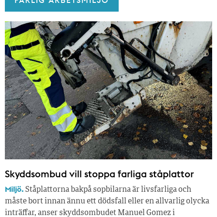
Skyddsombud vill stoppa farliga ståplattor
Miljö.
Ståplattorna bakpå sopbilarna är livsfarliga och
måste bort innan ännu ett dödsfall eller en allvarlig olycka
inträffar, anser skyddsombudet Manuel Gomez i