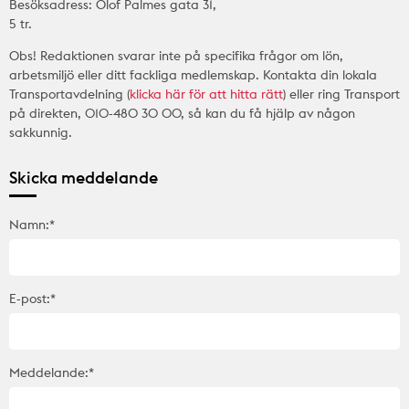
Besöksadress: Olof Palmes gata 31,
5 tr.
Obs! Redaktionen svarar inte på specifika frågor om lön,
arbetsmiljö eller ditt fackliga medlemskap. Kontakta din lokala
Transportavdelning (
klicka här för att hitta rätt
) eller ring Transport
på direkten, 010-480 30 00, så kan du få hjälp av någon
sakkunnig.
Skicka meddelande
Namn:*
E-post:*
Meddelande:*