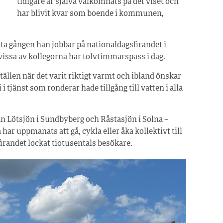
tidigare år själva välkomnats på det viset och
har blivit kvar som boende i kommunen,
ta gången han jobbar på nationaldagsfirandet i
vissa av kollegorna har tolvtimmarspass i dag.
tällen när det varit riktigt varmt och ibland önskar
 tjänst som ronderar hade tillgång till vatten i alla
n Lötsjön i Sundbyberg och Råstasjön i Solna –
har uppmanats att gå, cykla eller åka kollektivt till
irandet lockat tiotusentals besökare.