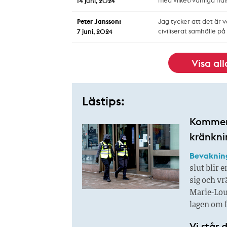
med vilket/vänliga häls
14 juni, 2024
Peter Jansson:
Jag tycker att det är v
civiliserat samhälle på
7 juni, 2024
Visa al
Lästips:
Kommer n
kränkni
Bevaknin
slut blir e
sig och vr
Marie-Loui
lagen om 
Vi står 