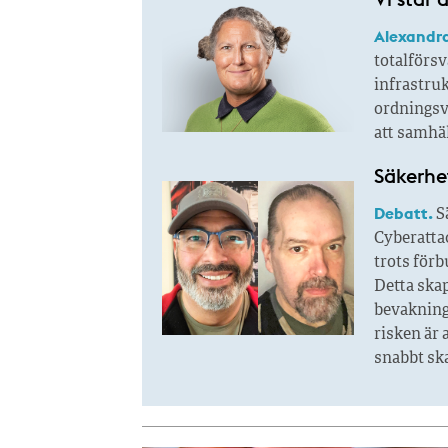
Alexandra
totalförsv
infrastru
ordningsva
att samhä
Säkerhe
Debatt.
Sä
Cyberattac
trots förb
Detta skap
bevakning
risken är 
snabbt sk