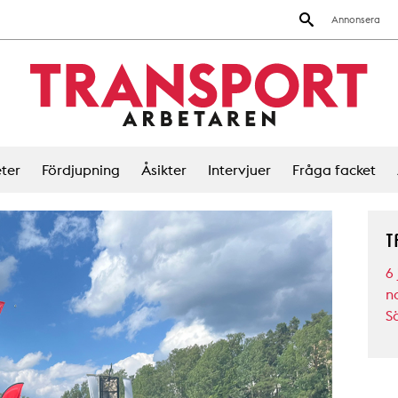
Annonsera
ter
Fördjupning
Åsikter
Intervjuer
Fråga facket
T
6 
n
S