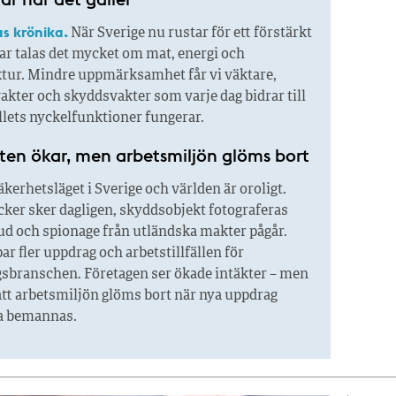
s krönika.
När Sverige nu rustar för ett förstärkt
ar talas det mycket om mat, energi och
ktur. Mindre uppmärksamhet får vi väktare,
kter och skyddsvakter som varje dag bidrar till
llets nyckelfunktioner fungerar.
ten ökar, men arbetsmiljön glöms bort
kerhetsläget i Sverige och världen är oroligt.
ker sker dagligen, skyddsobjekt fotograferas
ud och spionage från utländska makter pågår.
ar fler uppdrag och arbetstillfällen för
sbranschen. Företagen ser ökade intäkter – men
att arbetsmiljön glöms bort när nya uppdrag
a bemannas.