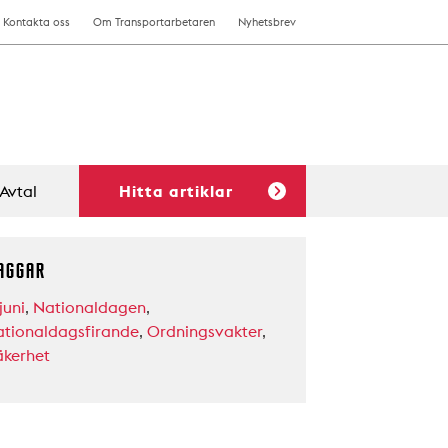
Kontakta oss
Om Transportarbetaren
Nyhetsbrev
Avtal
Hitta artiklar
AGGAR
juni
,
Nationaldagen
,
ationaldagsfirande
,
Ordningsvakter
,
äkerhet