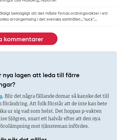
ningar Lilly Hallberg, reporter
äldigt beklagligt att det måste finnas ordningsvakter i ett
 olika arrangemang i det svenska samhället..."suck"...
la kommentarer
ya lagen att leda till färre
ngar?
g.
Blir det några fällande domar så kanske det till
n förändring. Att folk förstår att de inte kan bete
äka ur sig vad som helst. Det hoppas p-vakten
se Sjögren, snart ett halvår efter att den nya
förolämpning mot tjänsteman infördes.
där när det gäller