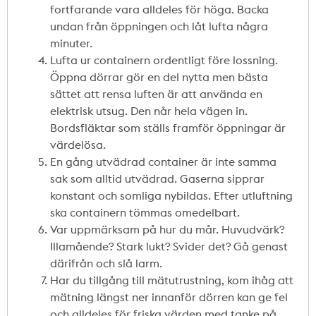
fortfarande vara alldeles för höga. Backa
undan från öppningen och låt lufta några
minuter.
Lufta ur containern ordentligt före lossning.
Öppna dörrar gör en del nytta men bästa
sättet att rensa luften är att använda en
elektrisk utsug. Den når hela vägen in.
Bordsfläktar som ställs framför öppningar är
värdelösa.
En gång utvädrad container är inte samma
sak som alltid utvädrad. Gaserna sipprar
konstant och somliga nybildas. Efter utluftning
ska containern tömmas omedelbart.
Var uppmärksam på hur du mår. Huvudvärk?
Illamående? Stark lukt? Svider det? Gå genast
därifrån och slå larm.
Har du tillgång till mätutrustning, kom ihåg att
mätning längst ner innanför dörren kan ge fel
och alldeles för friska värden med tanke på