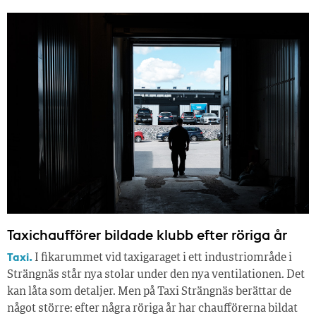
Taxichaufförer bildade klubb efter röriga år
Taxi.
I fikarummet vid taxigaraget i ett industriområde i
Strängnäs står nya stolar under den nya ventilationen. Det
kan låta som detaljer. Men på Taxi Strängnäs berättar de
något större: efter några röriga år har chaufförerna bildat