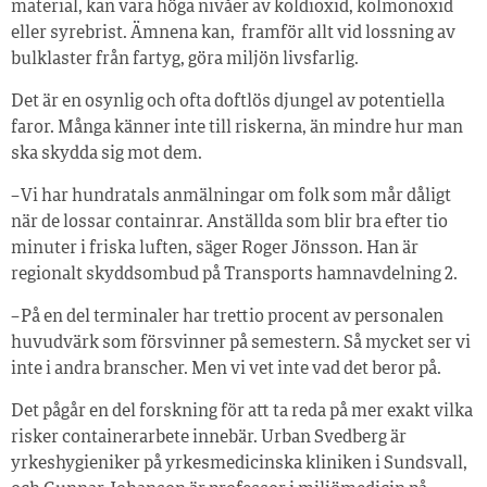
material, kan vara höga nivåer av koldioxid, kolmonoxid
eller syrebrist. Ämnena kan, framför allt vid lossning av
bulklaster från fartyg, göra miljön livsfarlig.
Det är en osynlig och ofta doftlös djungel av potentiella
faror. Många känner inte till riskerna, än mindre hur man
ska skydda sig mot dem.
– Vi har hundratals anmälningar om folk som mår dåligt
när de lossar containrar. Anställda som blir bra efter tio
minuter i friska luften, säger Roger Jönsson. Han är
regionalt skyddsombud på Transports hamnavdelning 2.
– På en del terminaler har trettio procent av personalen
huvudvärk som försvinner på semestern. Så mycket ser vi
inte i andra branscher. Men vi vet inte vad det beror på.
Det pågår en del forskning för att ta reda på mer exakt vilka
risker containerarbete innebär. Urban Svedberg är
yrkeshygieniker på yrkesmedicinska kliniken i Sundsvall,