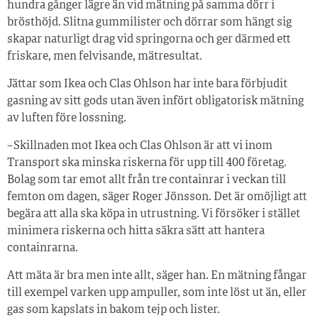
hundra gånger lägre än vid mätning på samma dörr i
brösthöjd. Slitna gummilister och dörrar som hängt sig
skapar naturligt drag vid springorna och ger därmed ett
friskare, men felvisande, mätresultat.
Jättar som Ikea och Clas Ohlson har inte bara förbjudit
gasning av sitt gods utan även infört obligatorisk mätning
av luften före lossning.
– Skillnaden mot Ikea och Clas Ohlson är att vi inom
Transport ska minska riskerna för upp till 400 företag.
Bolag som tar emot allt från tre containrar i veckan till
femton om dagen, säger Roger Jönsson. Det är omöjligt att
begära att alla ska köpa in utrustning. Vi försöker i stället
minimera riskerna och hitta säkra sätt att hantera
containrarna.
Att mäta är bra men inte allt, säger han. En mätning fångar
till exempel varken upp ampuller, som inte löst ut än, eller
gas som kapslats in bakom tejp och lister.