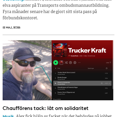
elva aspiranter på Transports ombudsmannautbildning.
Fyra månader senare har de gjort sitt sista pass på
förbundskontoret.
12 MAJ, 2026
Chaufförens tack: låt om solidaritet
Musik.
Alex fick hjälp av facket när det behövdes på jobbet.