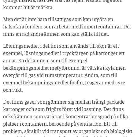
tydligt märkta, fast det slarvas rejält. Nästan inga som
kommer hit är märkta.
Men det är inte bara tillsatt gas som kan utgöra en
hälsofara för dem som arbetar med importcontainrar. Det
finns en rad andra ämnen som kan ställa till det.
Lösningsmedlet i det lim som används till skor är ett
exempel, lösningsmedlet i tryckfärgen på kartonger ett
annat. En del ämnen, som till exempel
bekämpningsmedlet metylbromid, är vätska i kyla men
övergår till gas vid rumstemperatur. Andra, som till
exempel bekämpningsmedlet fosfin, reagerar med syre
och fukt.
Det finns gaser som gömmer sig mellan trångt packade
kartonger och som frigörs först vid lossning. Det finns
också ämnen som varierar i koncentrationsgrad på olika
platser i containern, beroende på ventilation. Ett till
problem, särskilt vid transport av organiskt och biologiskt