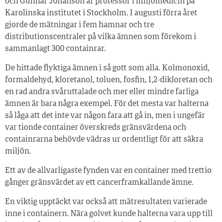
och Gunnar Johanson är professor i miljömedicin på
Karolinska institutet i Stockholm. I augusti förra året
gjorde de mätningar i fem hamnar och tre
distributionscentraler på vilka ämnen som förekom i
sammanlagt 300 containrar.
De hittade flyktiga ämnen i så gott som alla. Kolmonoxid,
formaldehyd, kloretanol, toluen, fosfin, 1,2-dikloretan och
en rad andra svåruttalade och mer eller mindre farliga
ämnen är bara några exempel. För det mesta var halterna
så låga att det inte var någon fara att gå in, men i ungefär
var tionde container överskreds gränsvärdena och
containrarna behövde vädras ur ordentligt för att säkra
miljön.
Ett av de allvarligaste fynden var en container med trettio
gånger gränsvärdet av ett cancerframkallande ämne.
En viktig upptäckt var också att mätresultaten varierade
inne i containern. Nära golvet kunde halterna vara upp till