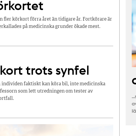
örkortet
fler körkort förra året än tidigare år. Fortkörare är
erkallades på medicinska grunder ökade mest.
ort trots synfel
C
individen faktiskt kan köra bil, inte medicinska
ofessorn som lett utredningen om tester av
…
rtfall.
a
l