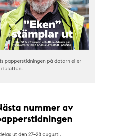
äs papperstidningen på datorn eller
urfplattan.
Nästa nummer av
papperstidningen
delas ut den 27–28 augusti.