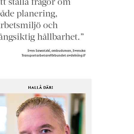
tt ställa frågor om
åde planering,
rbetsmiljö och
ångsiktig hållbarhet.”
Sven Sawatzki, ombudsman, Svenska
Transportarbetareförbundet avdelning 17
HALLÅ DÄR!