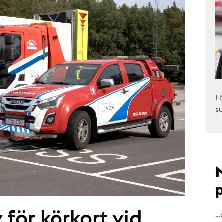
L
s
 för körkort vid
…