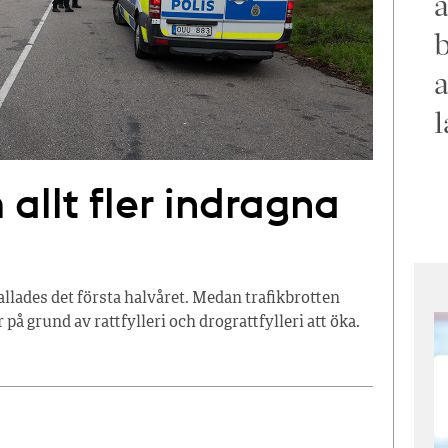
a
b
a
l
allt fler indragna
llades det första halvåret. Medan trafikbrotten
på grund av rattfylleri och drograttfylleri att öka.