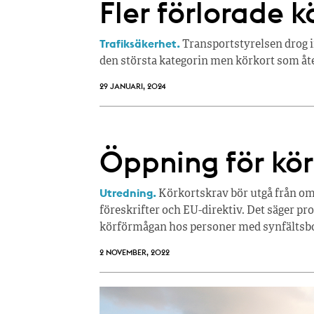
Fler förlorade k
Trafiksäkerhet.
Transportstyrelsen drog in 
den största kategorin men körkort som åt
29 JANUARI, 2024
Öppning för körk
Utredning.
Körkortskrav bör utgå från om 
föreskrifter och EU-direktiv. Det säger pr
körförmågan hos personer med synfältsbo
2 NOVEMBER, 2022