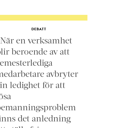
DEBATT
”När en verksamhet
lir beroende av att
emesterlediga
edarbetare avbryter
in ledighet för att
ösa
bemanningsproblem
inns det anledning