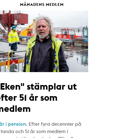
MÅNADENS MEDLEM
"Eken" stämplar ut
fter 51 år som
medlem
år i pension.
Efter fyra decennier på
rlanda och 51 år som medlem i