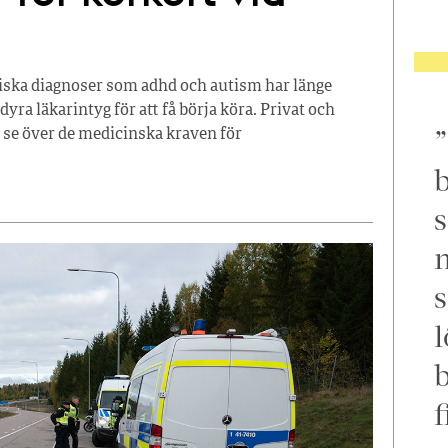
ska diagnoser som adhd och autism har länge
yra läkarintyg för att få börja köra. Privat och
 se över de medicinska kraven för
b
s
m
s
l
f