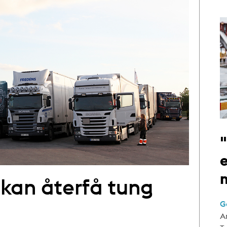
e
 kan återfå tung
G
A