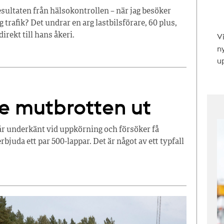
resultaten från hälsokontrollen – när jag besöker
g trafik? Det undrar en arg lastbilsförare, 60 plus,
V
irekt till hans åkeri.
n
up
te mutbrotten ut
år underkänt vid uppkörning och försöker få
bjuda ett par 500-lappar. Det är något av ett typfall