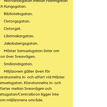
Norrlandsgatan mellan Hamngatan
ch Kungsgatan.
Biblioteksgatan.
Oxtorgsgatan.
Oxtorget.
Lästmakargatan.
Jakobsbergsgatan.
Mäster Samuelsgatan öster om
ron över Sveavägen.
Smålandsgatan.
Miljözonen gäller även för
laratunnelns in- och utfart vid Mäster
amuelsgatan. Klaratunnelns in- och
tfarter mellan Sveavägen och
attugatan/Centralbron ligger inte
nom miljözonens område.