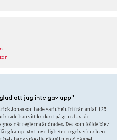
lm
zon
glad att jag inte gav upp”
rick Jonasson hade varit helt fri från anfall i 25
örlorade han sitt körkort på grund av sin
agnos när reglerna ändrades. Det som följde blev
r lång kamp. Mot myndigheter, regelverk och en
är hela hans yrkesliv plötsligt stod på spel.