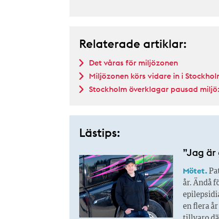
Relaterade artiklar:
Det våras för miljözonen
Miljözonen körs vidare in i Stockho
Stockholm överklagar pausad miljö
Lästips:
”Jag är 
Mötet.
Pat
år. Ändå f
epilepsidi
en flera å
tillvaro d