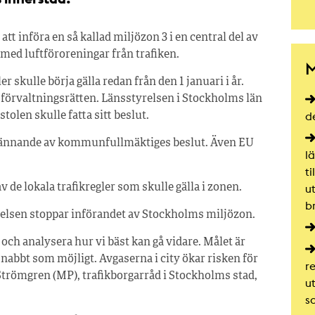
tt införa en så kallad miljözon 3 i en central del av
med luftföroreningar från trafiken.
M
 skulle börja gälla redan från den 1 januari i år.
l förvaltningsrätten. Länsstyrelsen i Stockholms län
d
tolen skulle fatta sitt beslut.
odkännande av kommunfullmäktiges beslut. Även EU
lä
t
u
 de lokala trafikregler som skulle gälla i zonen.
b
relsen stoppar införandet av Stockholms miljözon.
 och analysera hur vi bäst kan gå vidare. Målet är
snabbt som möjligt. Avgaserna i city ökar risken för
r
Strömgren (MP), trafikborgarråd i Stockholms stad,
u
s