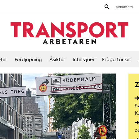
Annonsera
ter
Fördjupning
Åsikter
Intervjuer
Fråga facket
Z
ö
K
o