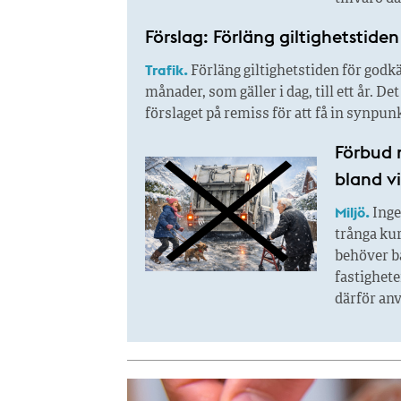
Förslag: Förläng giltighetstide
Trafik.
Förläng giltighetstiden för godk
månader, som gäller i dag, till ett år. 
förslaget på remiss för att få in synpun
Förbud 
bland v
Miljö.
Inge
trånga kur
behöver ba
fastighet
därför anv