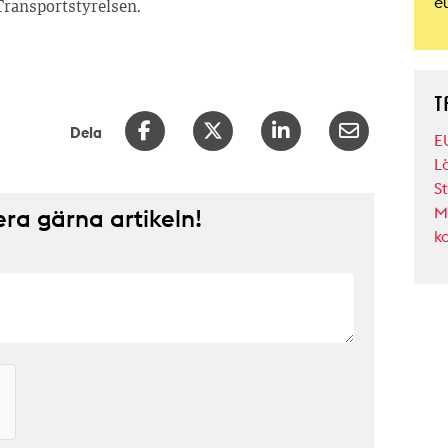
e
 Transportstyrelsen.
T
Dela
E
L
S
Mi
a gärna artikeln!
k