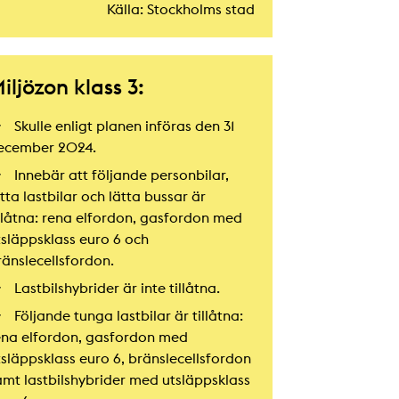
Källa: Stockholms stad
iljözon klass 3:
Skulle enligt planen införas den 31
ecember 2024.
Innebär att följande personbilar,
tta lastbilar och lätta bussar är
illåtna: rena elfordon, gasfordon med
tsläppsklass euro 6 och
ränslecellsfordon.
Lastbilshybrider är inte tillåtna.
Följande tunga lastbilar är tillåtna:
ena elfordon, gasfordon med
tsläppsklass euro 6, bränslecellsfordon
amt lastbilshybrider med utsläppsklass