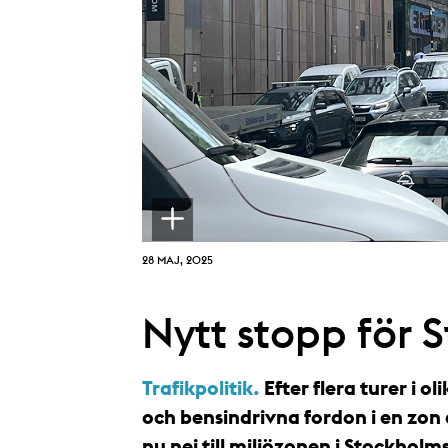
28 MAJ, 2025
Nytt stopp för 
Trafikpolitik.
Efter flera turer i o
och bensindrivna fordon i en zon
nu nej till miljözonen i Stockholm