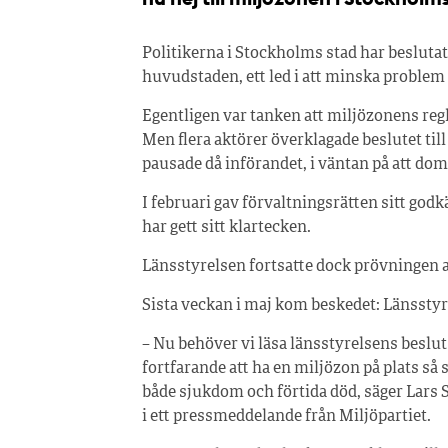
Politikerna i Stockholms stad har beslutat a
huvudstaden, ett led i att minska problem 
Egentligen var tanken att miljözonens regler
Men flera aktörer överklagade beslutet til
pausade då införandet, i väntan på att doms
I februari gav förvaltningsrätten sitt g
har gett sitt klartecken.
Länsstyrelsen fortsatte dock prövningen av
Sista veckan i maj kom beskedet: Länssty
– Nu behöver vi läsa länsstyrelsens beslut
fortfarande att ha en miljözon på plats så 
både sjukdom och förtida död, säger Lars 
i ett pressmeddelande från Miljöpartiet.