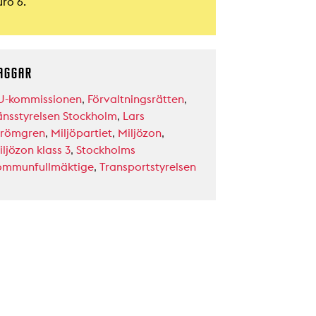
uro 6.
AGGAR
U-kommissionen
,
Förvaltningsrätten
,
änsstyrelsen Stockholm
,
Lars
trömgren
,
Miljöpartiet
,
Miljözon
,
ljözon klass 3
,
Stockholms
ommunfullmäktige
,
Transportstyrelsen