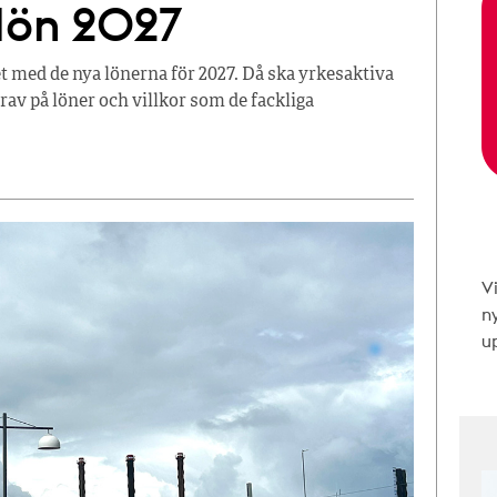
 lön 2027
t med de nya lönerna för 2027. Då ska yrkesaktiva
av på löner och villkor som de fackliga
V
n
up