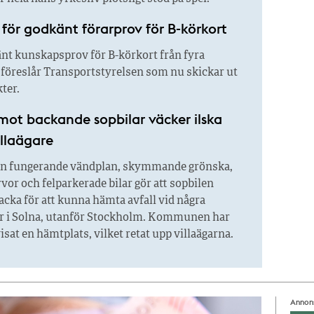
n för godkänt förarprov för B-körkort
änt kunskapsprov för B-körkort från fyra
Det föreslår Transportstyrelsen som nu skickar ut
kter.
mot backande sopbilar väcker ilska
illaägare
n fungerande vändplan, skymmande grönska,
vor och felparkerade bilar gör att sopbilen
cka för att kunna hämta avfall vid några
er i Solna, utanför Stockholm. Kommunen har
isat en hämtplats, vilket retat upp villaägarna.
Annon