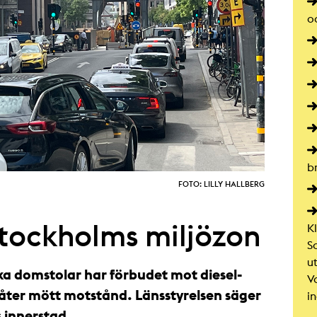
o
b
FOTO: LILLY HALLBERG
Stockholms miljözon
K
S
u
lika domstolar har förbudet mot diesel-
V
 åter mött motstånd. Länsstyrelsen säger
i
s innerstad.