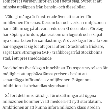
som först i världen inför en zon i detta slag. Syftet är att
minska utsläppen från bensin- och dieselbilar.
– Väldigt många är frustrerade över att starten för
miljözonen försenas. De som bor och verkar i miljözonen
har ställt in sig på att vara redo den 31 december. Företag
har köpt nya fordon, planerat om sin logistik och skapat
nya samarbeten för samlastning. Vi överklagar för alla som
har engagerat sig för att göra luften i Stockholm friskare,
säger Lars Strömgren (MP), trafikborgarråd Stockholms
stad, i ett pressmeddelande.
Stockholms överklagan innebär att Transportstyrelsen får
möjlighet att upphäva länsstyrelsens beslut att
senarelägga införandet av miljözonen. Frågor om
inhibition ska behandlas skyndsamt.
– Så fort det finns rättsliga förutsättningar att öppna
miljözonen kommer vi att meddela ett nytt startdatum.
Ambitionen är att kunna införa miljözon klass 3 redan