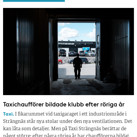
Taxichaufförer bildade klubb efter röriga år
Taxi.
I fikarummet vid taxigaraget i ett industriområde i
Strängnäs står nya stolar under den nya ventilationen. Det
kan låta som detaljer. Men på Taxi Strängnäs berättar de
något större: efter några röriga år har chaufförerna bildat