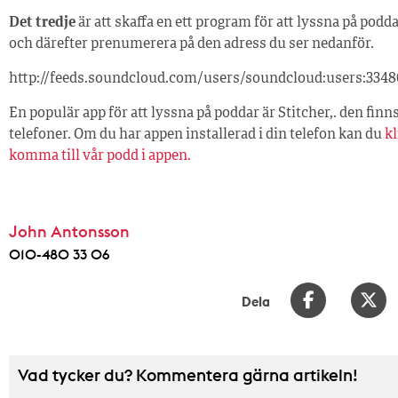
Det tredje
är att skaffa en ett program för att lyssna på pod
och därefter prenumerera på den adress du ser nedanför.
http://feeds.soundcloud.com/users/soundcloud:users:334
En populär app för att lyssna på poddar är Stitcher,. den finns 
telefoner. Om du har appen installerad i din telefon kan du
kl
komma till vår podd i appen.
John Antonsson
010-480 33 06
Dela
Vad tycker du? Kommentera gärna artikeln!