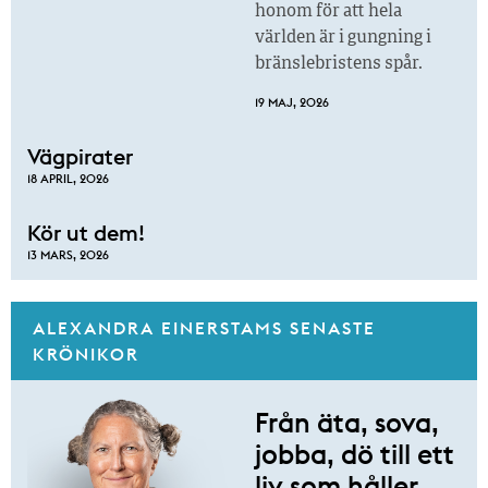
honom för att hela
världen är i gungning i
bränslebristens spår.
19 MAJ, 2026
Vägpirater
18 APRIL, 2026
Kör ut dem!
13 MARS, 2026
ALEXANDRA EINERSTAMS SENASTE
KRÖNIKOR
Från äta, sova,
jobba, dö till ett
liv som håller