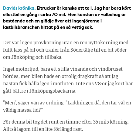
Davids krönika.
Eltrucker är kanske att ta i. Jag har bara kört
ellastbil en gång i cirka 70 mil. Men känslan av välbehag är
bestående och en glädje över att ingenjörerna i
lastbilsbranschen hittat på en så vettig sak.
Det var ingen provkörning utan en ren nyttokörning med
fullt lass på bil och trailer från Södertälje till en bit söder
om Jönköping och tillbaka.
Inget motorljud, bara ett stilla ­vinande och vindbruset
hördes, men bilen hade en otrolig dragkraft så att jag
nästan fick hålla igen i motluten. Inte ens V8:or jag kört har
gått bättre i Jönköpingsbackarna.
”Men”, säger vän av ordning. ”Laddningen då, den tar väl en
väldig massa tid?”
För denna bil tog det runt en timme efter 35 mils körning.
Alltså lagom till en lite förlängd rast.