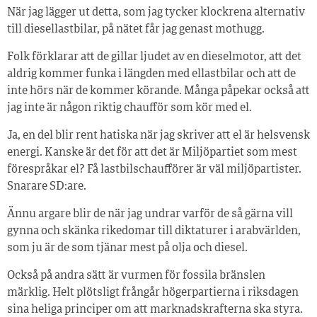
När jag lägger ut detta, som jag tycker klockrena alternativ
till diesellastbilar, på nätet får jag genast mothugg.
Folk förklarar att de gillar ljudet av en dieselmotor, att det
aldrig kommer funka i längden med ellastbilar och att de
inte hörs när de kommer kör­ande. Många påpekar också att
jag inte är någon riktig chaufför som kör med el.
Ja, en del blir rent hatiska när jag skriver att el är helsvensk
energi. Kanske är det för att det är Miljöpartiet som mest
förespråkar el? Få lastbilschaufförer är väl miljöpartister.
Snarare SD:are.
Ännu argare blir de när jag undrar varför de så gärna vill
gynna och skänka rikedomar till diktaturer i arabvärlden,
som ju är de som tjänar mest på olja och diesel.
Också på andra sätt är vurmen för fossila bränslen
märklig. Helt plötsligt frångår högerpartierna i riksdagen
sina heliga principer om att marknadskrafterna ska styra.