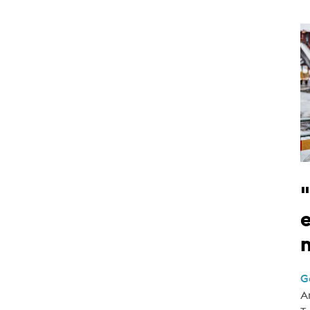
e
G
A