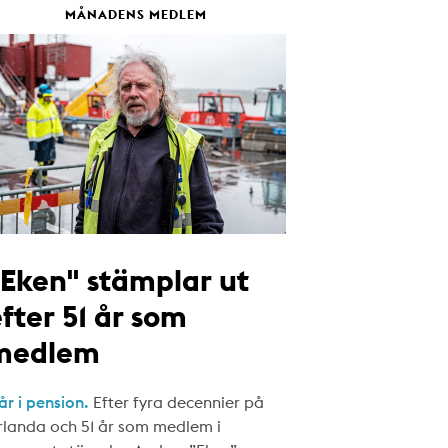
MÅNADENS MEDLEM
"Eken" stämplar ut
fter 51 år som
medlem
år i pension.
Efter fyra decennier på
rlanda och 51 år som medlem i