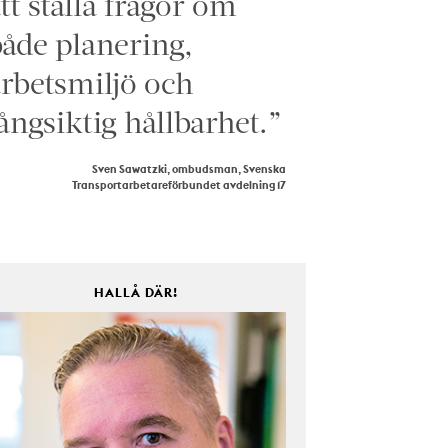
tt ställa frågor om
åde planering,
rbetsmiljö och
ångsiktig hållbarhet.”
Sven Sawatzki, ombudsman, Svenska
Transportarbetareförbundet avdelning 17
HALLÅ DÄR!