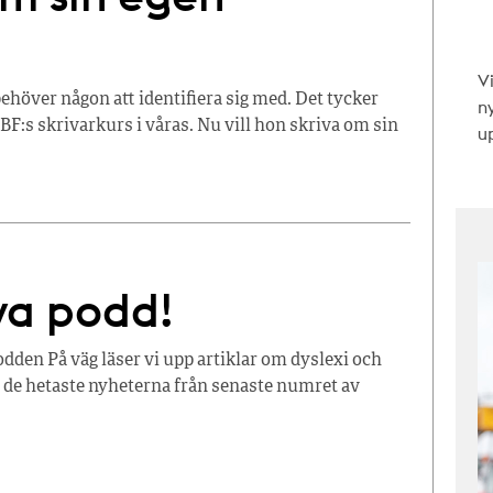
V
ehöver någon att identifiera sig med. Det tycker
n
F:s skrivarkurs i våras. Nu vill hon skriva om sin
up
ya podd!
podden På väg läser vi upp artiklar om dyslexi och
m de hetaste nyheterna från senaste numret av