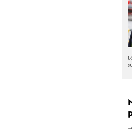
L
s
…