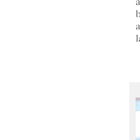
a
b
a
l