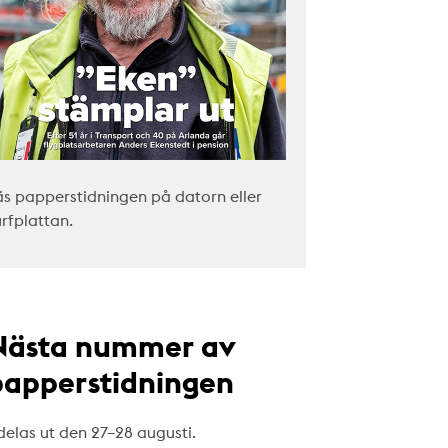
äs papperstidningen på datorn eller
urfplattan.
Nästa nummer av
papperstidningen
delas ut den 27–28 augusti.