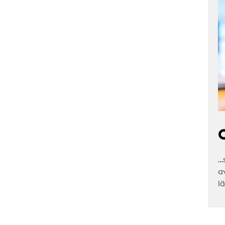
C
…
a
l