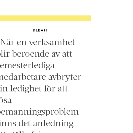
DEBATT
”När en verksamhet
lir beroende av att
emesterlediga
edarbetare avbryter
in ledighet för att
ösa
bemanningsproblem
inns det anledning