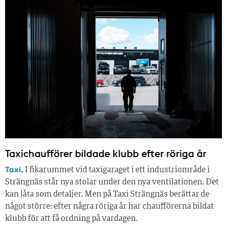
Taxichaufförer bildade klubb efter röriga år
Taxi.
I fikarummet vid taxigaraget i ett industriområde i
Strängnäs står nya stolar under den nya ventilationen. Det
kan låta som detaljer. Men på Taxi Strängnäs berättar de
något större: efter några röriga år har chaufförerna bildat
klubb för att få ordning på vardagen.