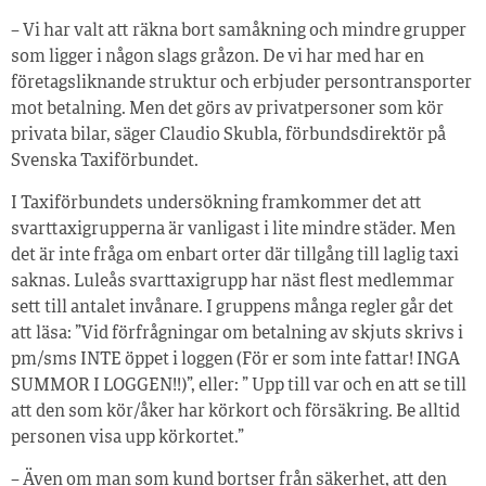
– Vi har valt att räkna bort samåkning och mindre grupper
som ligger i någon slags gråzon. De vi har med har en
företagsliknande struktur och erbjuder persontransporter
mot betalning. Men det görs av privatpersoner som kör
privata bilar, säger Claudio Skubla, förbundsdirektör på
Svenska Taxiförbundet.
I Taxiförbundets undersökning framkommer det att
svarttaxigrupperna är vanligast i lite mindre städer. Men
det är inte fråga om enbart orter där tillgång till laglig taxi
saknas. Luleås svarttaxigrupp har näst flest medlemmar
sett till antalet invånare. I gruppens många regler går det
att läsa: ”Vid förfrågningar om betalning av skjuts skrivs i
pm/sms INTE öppet i loggen (För er som inte fattar! INGA
SUMMOR I LOGGEN!!)”, eller: ” Upp till var och en att se till
att den som kör/åker har körkort och försäkring. Be alltid
personen visa upp körkortet.”
– Även om man som kund bortser från säkerhet, att den