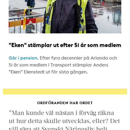
"Eken" stämplar ut efter 51 år som medlem
Går i pension.
Efter fyra decennier på Arlanda och
51 år som medlem i Transport stämplar Anders
”Eken” Ekenstedt ut för sista gången.
ORDFÖRANDEN HAR ORDET
”Man kunde väl nästan i förväg räkna
ut hur detta skulle utvecklas, eller? Det
vill säga att Svenskt Näringsliv helt