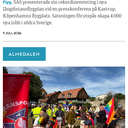
Flyg.
SAS presenterade sin rekordinvestering i nya
långdistansflygplan vid en presskonferens på Kastrup,
Köpenhamns flygplats. Satsningen förutspås skapa 4 000
nya jobb i södra Sverige.
9 JULI, 2026
ALMEDALEN