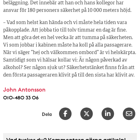
beläggning. Det innebär att han och hans kollegor har
ansvar för 180 personers säkerhet på 10 000 meters höjd.
– Vad som helst kan hända och vi måste hela tiden vara
påkopplade. Att jobba tio till tolv timmar en dag är fine.
Men att göra det en hel vecka är att tumma på säkerheten.
Vi som jobbar i kabinen måste ha koll på alla passagerare.
När vi säger ”hej och välkommen ombord” är vi helskärpta.
Samtidigt som vi hälsar kollar vi: Är någon påverkad av
alkohol? Ser någon sjuk ut? Säkerhetstänket finns från att
den första passageraren klivit på till den sista har klivit av.
John Antonsson
010-480 33 06
Dela
Vad tycker du? Kommentera gärna artikeln!