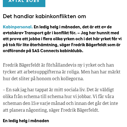
AVTAL 2025
Det handlar kabinkonflikten om
Kabinpersonal.
En ledig helg i månaden, det är ett av de
avtalskrav Transport går i konflikt för. – Jag har hunnit med
att prova att jobba i flera olika yrken och i det här yrket får vi
på tok för lite återhämtning, säger Fredrik Bägerfeldt som är
ordförande på SAS Connects kabinklubb.
Fredrik Bägerfeldt är förhållandevis ny i yrket och han
tycker att arbetsuppgifterna är roliga. Men han har märkt
hur det sliter på honom och kollegorna.
– En sak jag har tappat är mitt sociala liv. Det är väldigt
olika från schema till schema hur vi jobbar. Vi får våra
scheman den 15:e varje månad och innan det går det inte
att planera någonting, säger Fredrik Bägerfeldt.
En ledig helg i månaden