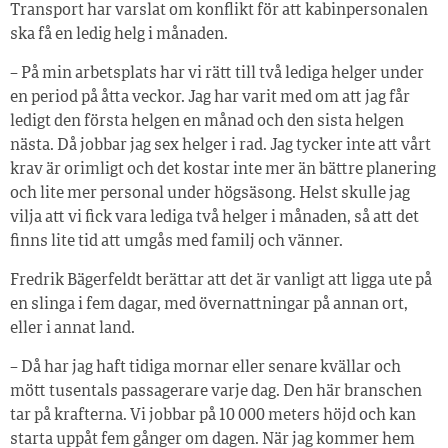
Transport har varslat om konflikt för att kabinpersonalen
ska få en ledig helg i månaden.
– På min arbetsplats har vi rätt till två lediga helger under
en period på åtta veckor. Jag har varit med om att jag får
ledigt den första helgen en månad och den sista helgen
nästa. Då jobbar jag sex helger i rad. Jag tycker inte att vårt
krav är orimligt och det kostar inte mer än bättre planering
och lite mer personal under högsäsong. Helst skulle jag
vilja att vi fick vara lediga två helger i månaden, så att det
finns lite tid att umgås med familj och vänner.
Fredrik Bägerfeldt berättar att det är vanligt att ligga ute på
en slinga i fem dagar, med övernattningar på annan ort,
eller i annat land.
– Då har jag haft tidiga mornar eller senare kvällar och
mött tusentals passagerare varje dag. Den här branschen
tar på krafterna. Vi jobbar på 10 000 meters höjd och kan
starta uppåt fem gånger om dagen. När jag kommer hem