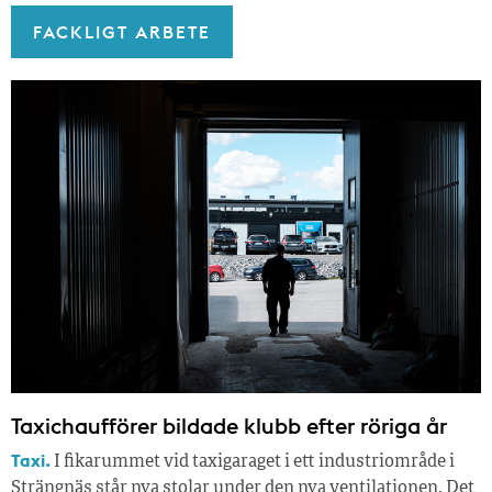
FACKLIGT ARBETE
Taxichaufförer bildade klubb efter röriga år
Taxi.
I fikarummet vid taxigaraget i ett industriområde i
Strängnäs står nya stolar under den nya ventilationen. Det