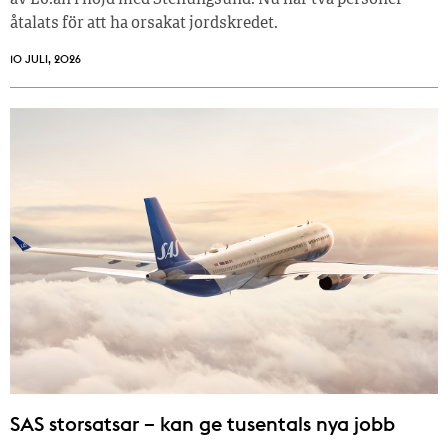
av E6:an i höjd med Stenungsund. Nu har två personer
åtalats för att ha orsakat jordskredet.
10 JULI, 2026
SAS storsatsar – kan ge tusentals nya jobb