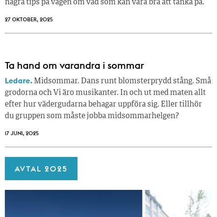
några tips på vägen om vad som kan vara bra att tänka på.
27 OKTOBER, 2025
Ta hand om varandra i sommar
Ledare.
Midsommar. Dans runt blomsterprydd stång. Små
grodorna och Vi äro musikanter. In och ut med maten allt
efter hur vädergudarna behagar uppföra sig. Eller tillhör
du gruppen som måste jobba midsommarhelgen?
17 JUNI, 2025
AVTAL 2025