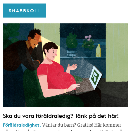
SNABBKOLL
Ska du vara föräldraledig? Tänk på det här!
Föräldraledighet.
Väntar du barn? Grattis! Här kommer