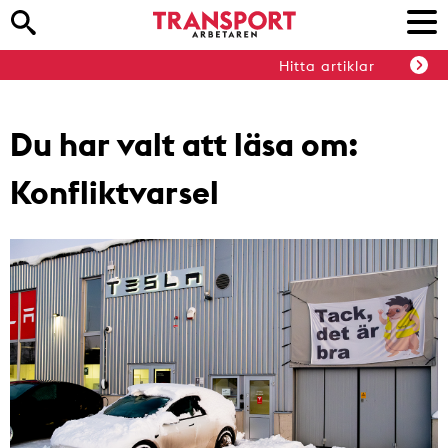
Hitta artiklar
Du har valt att läsa om:
Konfliktvarsel