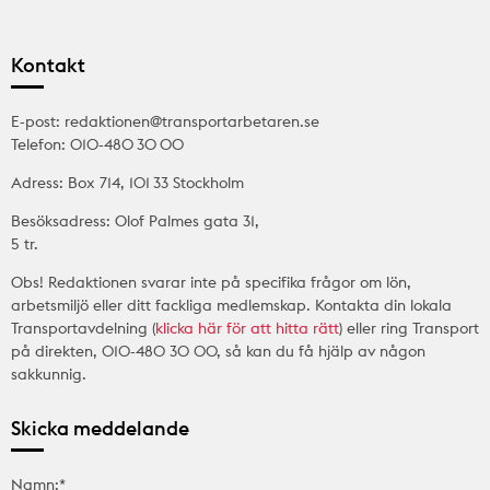
Kontakt
E-post: redaktionen@transportarbetaren.se
Telefon: 010-480 30 00
Adress: Box 714, 101 33 Stockholm
Besöksadress: Olof Palmes gata 31,
5 tr.
Obs! Redaktionen svarar inte på specifika frågor om lön,
arbetsmiljö eller ditt fackliga medlemskap. Kontakta din lokala
Transportavdelning (
klicka här för att hitta rätt
) eller ring Transport
på direkten, 010-480 30 00, så kan du få hjälp av någon
sakkunnig.
Skicka meddelande
Namn:*