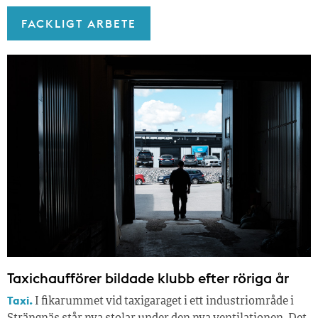
FACKLIGT ARBETE
Taxichaufförer bildade klubb efter röriga år
Taxi.
I fikarummet vid taxigaraget i ett industriområde i