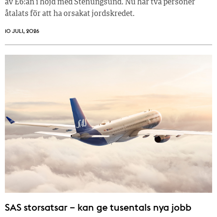
av E6:an i höjd med Stenungsund. Nu har två personer
åtalats för att ha orsakat jordskredet.
10 JULI, 2026
SAS storsatsar – kan ge tusentals nya jobb