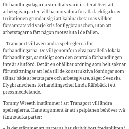
förhandlingsdagarna stundtals varit irriterat över att
arbetsgivarparten vill ha motvaluta för alla fackliga krav.
Irritationen grundar sig i att kabinarbetarnas villkor
försämrats vid varje kris för flygbranschen, utan att
arbetstagarna fått någon motvaluta i de fallen.
– Transport vill även ändra spelreglerna för
förhandlingarna. De vill genomföra elva parallella lokala
förhandlingar, samtidigt som den centrala förhandlingen
inte är slutförd. Det är en ohållbar ordning som helt saknar
förutsättningar att leda till de konstruktiva lösningar som
tjänar både arbetstagare och arbetsgivare, säger Svenska
Flygbranschens förhandlingschef Linda Räfsbäck i ett
pressmeddelande.
Tommy Wreeth instämmer i att Transport vill ändra
spelreglerna. Hans argument är att spelplanen behöver två
jämnstarka parter:
– Ja det stämmer att parterna har skrivit bort fredsplikten i