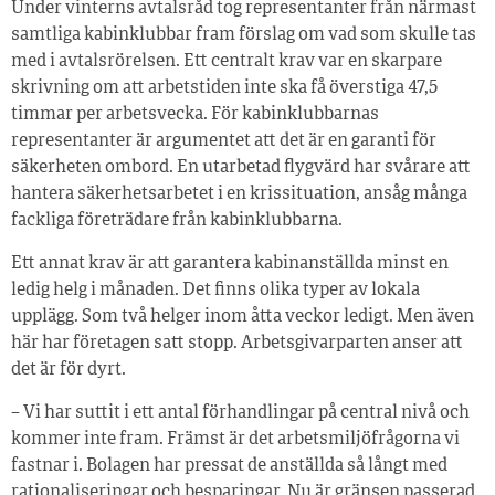
Under vinterns avtalsråd tog representanter från närmast
samtliga kabinklubbar fram förslag om vad som skulle tas
med i avtalsrörelsen. Ett centralt krav var en skarpare
skrivning om att arbetstiden inte ska få överstiga 47,5
timmar per arbetsvecka. För kabinklubbarnas
representanter är argumentet att det är en garanti för
säkerheten ombord. En utarbetad flygvärd har svårare att
hantera säkerhetsarbetet i en krissituation, ansåg många
fackliga företrädare från kabinklubbarna.
Ett annat krav är att garantera kabinanställda minst en
ledig helg i månaden. Det finns olika typer av lokala
upplägg. Som två helger inom åtta veckor ledigt. Men även
här har företagen satt stopp. Arbetsgivarparten anser att
det är för dyrt.
– Vi har suttit i ett antal förhandlingar på central nivå och
kommer inte fram. Främst är det arbetsmiljöfrågorna vi
fastnar i. Bolagen har pressat de anställda så långt med
rationaliseringar och besparingar. Nu är gränsen passerad