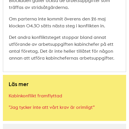
Blockaden gäller också de arbetsuppgifter som
träffas av stridsåtgärderna.
Om parterna inte kommit överens den 26 maj
klockan 04.30 sätts nästa steg i konflikten in.
Det andra konfliktsteget stoppar bland annat
utförande av arbetsuppgiften kabinchefer på ett
antal företag. Det är inte heller tillåtet för någon
annan att utföra kabinchefernas arbetsuppgifter.
Läs mer
Kabinkonflikt framflyttad
”Jag tycker inte att vårt krav är orimligt”