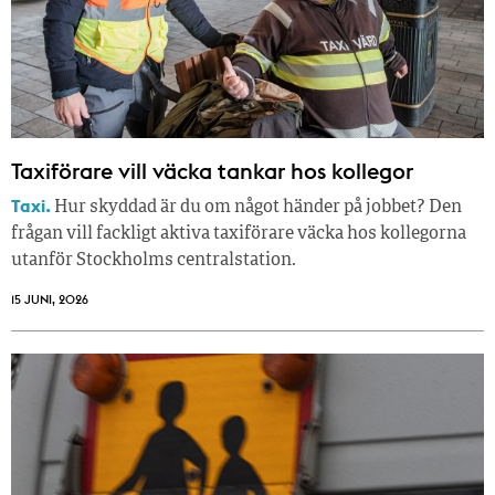
Taxiförare vill väcka tankar hos kollegor
Taxi.
Hur skyddad är du om något händer på jobbet? Den
frågan vill fackligt aktiva taxiförare väcka hos kollegorna
utanför Stockholms centralstation.
15 JUNI, 2026