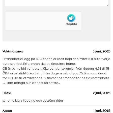
Vaktmästare:
3 juni, 2025
Erfarenhetstillägg på 100 spänn är uselt höja den minst 100% för varje
avtalsperiod. Erfarenhet ska belönas inte hånas.
OB är och alltid varit uselt. öka pensionspremier från dagens 4.5% till 5%
ÖKA arbetstidsförkortning från dagens usla dryga 7.5 timmar månad
för HELTID till åtminstonde 12 timmar per månad för heltids nattarbete
... Finns många punkter att förbättra..
Elias:
2 juni, 2025
schema klart i god tid och bestämt tider
Anna:
1 juni, 2025