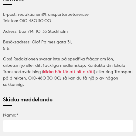
E-post: redaktionen@transportarbetaren.se
Telefon: 010-480 30 00
Adress: Box 714, 101 33 Stockholm
Besöksadress: Olof Palmes gata 31,
5 tr.
Obs! Redaktionen svarar inte på specifika frågor om lön,
arbetsmiljö eller ditt fackliga medlemskap. Kontakta din lokala
Transportavdelning (
klicka här för att hitta rätt
) eller ring Transport
på direkten, 010-480 30 00, så kan du få hjälp av någon
sakkunnig.
Skicka meddelande
Namn:*