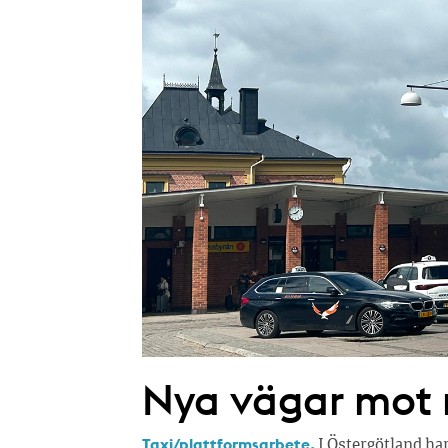
Nya vägar mot r
Taxi/plattformsarbete.
I Östergötland ha