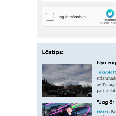
Lästips:
Nya väga
Taxi/plat
utlämnade
av Transpo
partsrela
”Jag är 
Mötet.
Pat