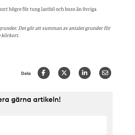
ort högre för tung lastbil och buss än övriga
a grunder. Det gör att summan av antalet grunder för
e körkort.
Dela
a gärna artikeln!