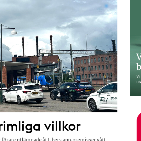
imliga villkor
r förare utlämnade åt Ubers app-premisser gått