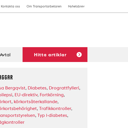
Kontakta oss
Om Transportarbetaren
Nyhetsbrev
Avtal
Hitta artiklar
AGGAR
sa Bergqvist
,
Diabetes
,
Drograttfylleri
,
ilepsi
,
EU-direktiv
,
Fortkörning
,
örkort
,
körkortsåterkallande
,
örkortsbehörighet
,
Trafikkontroller
,
ransportstyrelsen
,
Typ 1-diabetes
,
ägkontroller