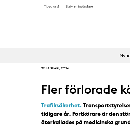
Tipsa oss!
Skriv en insändare
Nyhe
29 JANUARI, 2024
Fler förlorade k
Trafiksäkerhet.
Transportstyrelsen
tidigare år. Fortkörare är den st
återkallades på medicinska grun