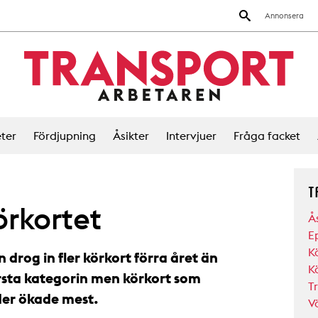
Annonsera
ter
Fördjupning
Åsikter
Intervjuer
Fråga facket
T
örkortet
Å
Ep
K
 drog in fler körkort förra året än
K
örsta kategorin men körkort som
T
der ökade mest.
V