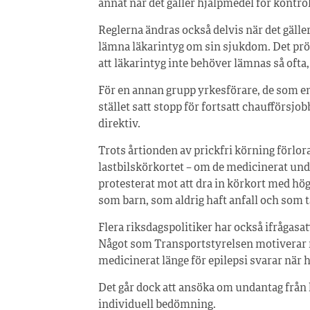
annat när det gäller hjälpmedel för kontro
Reglerna ändras också delvis när det gäll
lämna läkarintyg om sin sjukdom. Det pröva
att läkarintyg inte behöver lämnas så ofta, 
För en annan grupp yrkesförare, de som en 
stället satt stopp för fortsatt chaufförsjo
direktiv.
Trots årtionden av prickfri körning förlor
lastbilskörkortet – om de medicinerat under
protesterat mot att dra in körkort med hö
som barn, som aldrig haft anfall och som t
Flera riksdagspolitiker har också ifrågasat
Något som Transportstyrelsen motiverar me
medicinerat länge för epilepsi svarar när h
Det går dock att ansöka om undantag från 
individuell bedömning.