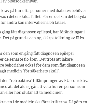
ll av blodsockernivån.
er krav på hur ofta personer med diabetes behöver
s i det enskilda fallet. För en del kan det betyda
för andra kan intervallerna bli tätare.
gång fått diagnosen epilepsi, har förändringar i
bb. Det på grund av en ny, skärpt tolkning av EU:s
ar den som en gång fått diagnosen epilepsi
 de senaste tio åren. Det trots att läkare
gre behörighet också för dem som fått diagnosen
agit medicin ”för säkerhets skull”.
t den ”retroaktiva” tillämpningen av EU:s direktiv.
d att det aldrig går att veta hur en person som
an eller hon slutar att ta medicinen.
kraven i de medicinska föreskrifterna. Då görs en