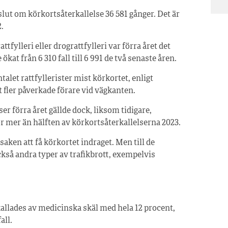
lut om körkortsåterkallelse 36 581 gånger. Det är
.
tfylleri eller drograttfylleri var förra året det
 ökat från 6 310 fall till 6 991 de två senaste åren.
talet rattfyllerister mist körkortet, enligt
t fler påverkade förare vid vägkanten.
er förra året gällde dock, liksom tidigare,
ör mer än hälften av körkortsåterkallelserna 2023.
saken att få körkortet indraget. Men till de
kså andra typer av trafikbrott, exempelvis
kallades av medicinska skäl med hela 12 procent,
all.