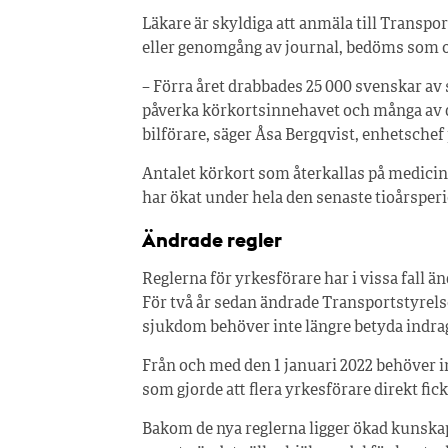
Läkare är skyldiga att anmäla till Transp
eller genomgång av journal, bedöms som o
– Förra året drabbades 25 000 svenskar av
påverka körkortsinnehavet och många av d
bilförare, säger Åsa Bergqvist, enhetschef
Antalet körkort som återkallas på medicins
har ökat under hela den senaste tioårspe
Ändrade regler
Reglerna för yrkesförare har i vissa fall ä
För två år sedan ändrade Transportstyrels
sjukdom behöver inte längre betyda indra
Från och med den 1 januari 2022 behöver in
som gjorde att flera yrkesförare direkt fick 
Bakom de nya reglerna ligger ökad kunskap