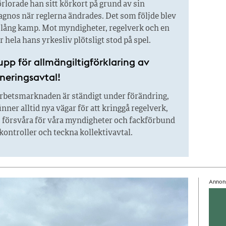
örlorade han sitt körkort på grund av sin
agnos när reglerna ändrades. Det som följde blev
r lång kamp. Mot myndigheter, regelverk och en
är hela hans yrkesliv plötsligt stod på spel.
pp för allmängiltigförklaring av
neringsavtal!
rbetsmarknaden är ständigt under förändring,
finner alltid nya vägar för att kringgå regelverk,
t försvåra för våra myndigheter och fackförbund
 kontroller och teckna kollektivavtal.
Annon