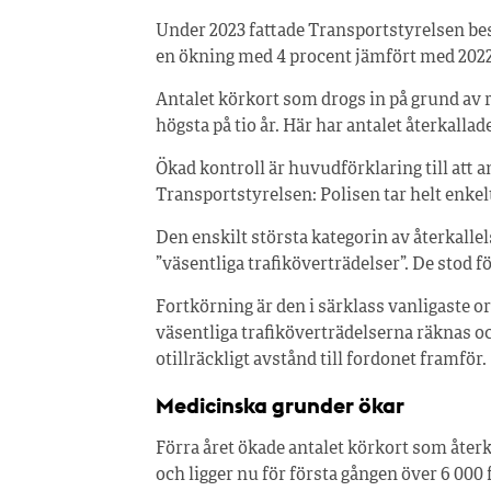
Under 2023 fattade Transportstyrelsen bes
en ökning med 4 procent jämfört med 2022
Antalet körkort som drogs in på grund av rat
högsta på tio år. Här har antalet återkallade
Ökad kontroll är huvudförklaring till att an
Transportstyrelsen: Polisen tar helt enkel
Den enskilt största kategorin av återkallels
”väsentliga trafiköverträdelser”. De stod f
Fortkörning är den i särklass vanligaste or
väsentliga trafiköverträdelserna räknas oc
otillräckligt avstånd till fordonet framför.
Medicinska grunder ökar
Förra året ökade antalet körkort som åter
och ligger nu för första gången över 6 000 f