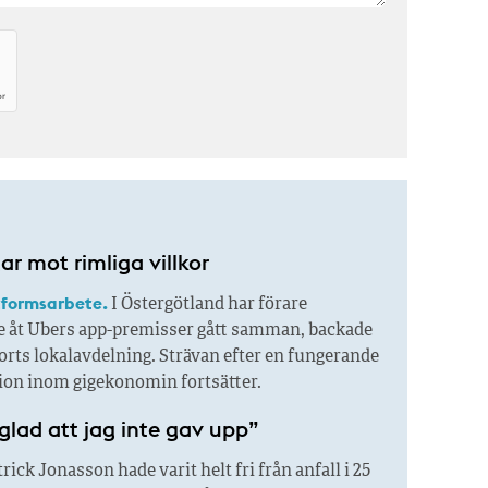
r mot rimliga villkor
tformsarbete.
I Östergötland har förare
 åt Ubers app-premisser gått samman, backade
rts lokalavdelning. Strävan efter en fungerande
tion inom gigekonomin fortsätter.
glad att jag inte gav upp”
rick Jonasson hade varit helt fri från anfall i 25