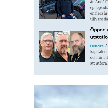
år. Ändå f
epilepsidi
en flera å
tillvaro d
Öppna u
utstatio
Debatt.
A
kapitalet 
och för at
att utföra