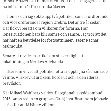
försökte påverka. Thomas Stenius är också engagerad efter
ha jobbat nio år för tre olika åkerier.
– Thomas och jag sökte upp två politiker som är ordförande
och vice ordförande i region Örebro. Det är tre år sedan.
Där fick vi berätta om villkoren för förarna. Hur
lönesituationen bara blir sämre och sämre. Jag tror att det
har haft en betydelse för fortsättningen, säger Ragnar
Malmquist.
Senare skrev de en artikel om sin verklighet i
lokaltidningen Nerikes Allehanda.
– Eftersom vi vet att politiker ofta är upptagna så chansade
vi inte. Vi skrev ut artikeln, körde ut och la den i deras
brevlådor.
När Mikael Wahlberg valdes till regionalt skyddsombud
2016 fanns redan en grupp av färdtjänstförare som jobbade
aktivt för att få bättre villkor.