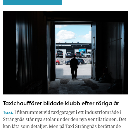
Taxichaufförer bildade klubb efter röriga år
Taxi.
I fikarummet vid taxigaraget i ett industriområde i
Strängnäs står nya stolar under den nya ventilationen. Det
kan låta som detaljer. Men på Taxi Strängnäs berättar de