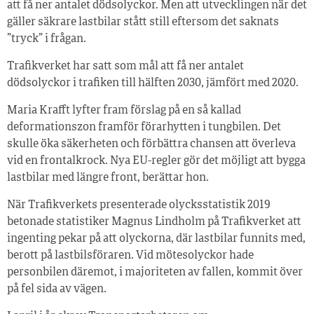
att få ner antalet dödsolyckor. Men att utvecklingen när det
gäller säkrare lastbilar stått still eftersom det saknats
”tryck” i frågan.
Trafikverket har satt som mål att få ner antalet
dödsolyckor i trafiken till hälften 2030, jämfört med 2020.
Maria Krafft lyfter fram förslag på en så kallad
deformationszon framför förarhytten i tungbilen. Det
skulle öka säkerheten och förbättra chansen att överleva
vid en frontalkrock. Nya EU-regler gör det möjligt att bygga
lastbilar med längre front, berättar hon.
När Trafikverkets presenterade olycksstatistik 2019
betonade statistiker Magnus Lindholm på Trafikverket att
ingenting pekar på att olyckorna, där lastbilar funnits med,
berott på lastbilsföraren. Vid mötesolyckor hade
personbilen däremot, i majoriteten av fallen, kommit över
på fel sida av vägen.