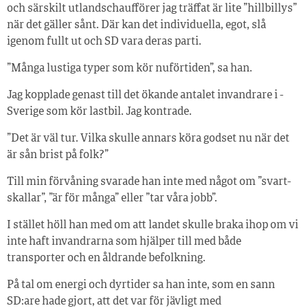
och särskilt utlandschaufförer jag träffat är lite ”hillbillys”
när det gäller sånt. Där kan det individuella, egot, slå
igenom fullt ut och SD vara deras parti.
”Många lustiga typer som kör nuförtiden”, sa han.
Jag kopplade genast till det ökande antalet invandrare i ­
Sverige som kör lastbil. Jag kontrade.
”Det är väl tur. Vilka skulle annars köra godset nu när det
är sån brist på folk?”
Till min förvåning svarade han inte med något om ”svart­
skallar”, ”är för många” eller ”tar våra jobb”.
I stället höll han med om att landet skulle braka ihop om vi
inte haft invandrarna som hjälper till med både
transporter och en åldrande befolkning.
På tal om energi och dyrtider sa han inte, som en sann
SD:are hade gjort, att det var för jävligt med