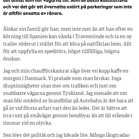
allt annat som hör vägarna till. Som de bästa Raststättena
och var det går att övernatta ostört på parkeringar som inte
är alltför ansatta av rånare.
Älskar sin familj gör han, men inte mer än att han efter en
körning till Spanien kan vända i Travemünde och ta en ny
trailer söderut i stället för att köra på nattfärjan hem. Allt
för att uppfylla en speditörs, högst tillfälliga, högsta
önskan.
Jag och min chaufförskamrat sågs över en kopp kaffe en
morgon i Danmark. Vi pratade som man brukar. Inga
djupsinnigheter utan mer om trafiken och just om
snabbaste vägarna genom Tyskland. Jag menade att om
man blir omkörd av brandbilar på Autobahn är det bara att
gå av vid första avfart vart den än leder. Det är bättre att
irra runt på småvägar genom bondbyar än att bli stående i
timmar vid en olycka.
Sen blev det politik och jag bävade lite. Många långtradar-