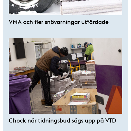
VMA och fler snövarningar utfärdade
Chock när tidningsbud sägs upp på VTD