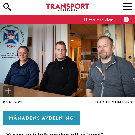
Hitta artiklar
8 MAJ, 2021
FOTO: LILLY HALLBERG
MÅNADENS AVDELNING
”Vi syns och folk märker att vi finns”