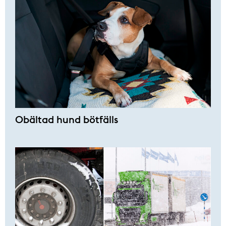
Obältad hund bötfälls