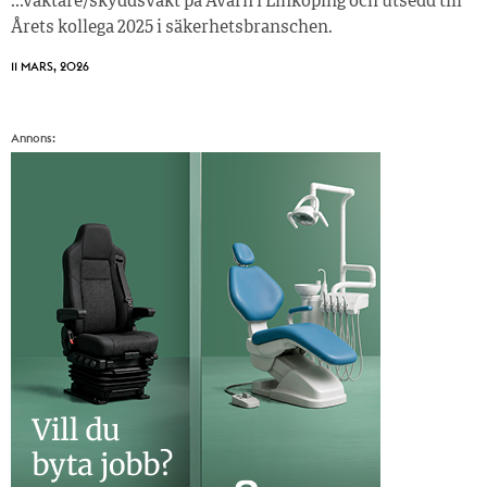
…väktare/skyddsvakt på Avarn i Linköping och utsedd till
Årets kollega 2025 i säkerhetsbranschen.
11 MARS, 2026
Annons: