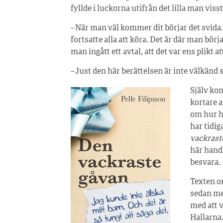
fyllde i luckorna utifrån det lilla man visst
– När man väl kommer dit börjar det svida
fortsatte alla att köra. Det är där man bör
man ingått ett avtal, att det var ens plikt at
– Just den här berättelsen är inte välkänd s
Själv ko
kortare a
om hur ha
har tidig
vackrast
här handl
besvara.
Texten om
sedan men
med att 
Hallarna.