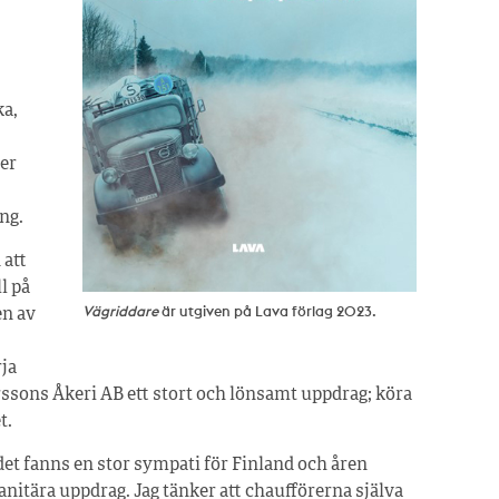
ka,
ger
ng.
 att
l på
Vägriddare
är utgiven på Lava förlag 2023.
en av
rja
tterssons Åkeri AB ett stort och lönsamt uppdrag; köra
t.
det fanns en stor sympati för Finland och åren
nitära uppdrag. Jag tänker att chaufförerna själva