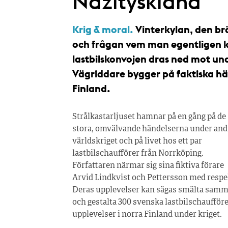
Nazityskland
Krig & moral.
Vinterkylan, den br
och frågan vem man egentligen kö
lastbilskonvojen dras ned mot un
Vägriddare bygger på faktiska hän
Finland.
Strålkastarljuset hamnar på en gång på de
stora, omvälvande händelserna under and
världskriget och på livet hos ett par
lastbilschaufförer från Norrköping.
Författaren närmar sig sina fiktiva förare
Arvid Lindkvist och Pettersson med respe
Deras upplevelser kan sägas smälta sam
och gestalta 300 svenska lastbilschaufför
upplevelser i norra Finland under kriget.