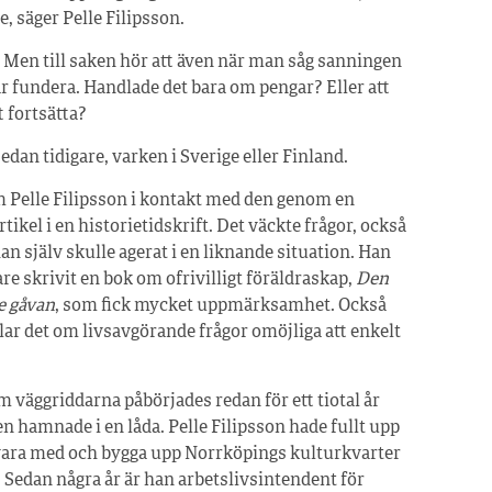
e, säger Pelle Filipsson.
. Men till saken hör att även när man såg sanningen
jar fundera. Handlade det bara om pengar? Eller att
t fortsätta?
edan tidigare, varken i Sverige eller Finland.
m Pelle Filipsson i kontakt med den genom en
rtikel i en historietidskrift. Det väckte frågor, också
n själv skulle agerat i en liknande situation. Han
are skrivit en bok om ofrivilligt föräldraskap,
Den
e gåvan
, som fick mycket uppmärksamhet. Också
ar det om livsavgörande frågor omöjliga att enkelt
 väggriddarna påbörjades redan för ett tiotal år
 hamnade i en låda. Pelle Filipsson hade fullt upp
vara med och bygga upp Norrköpings kulturkvarter
 Sedan några år är han arbetslivsintendent för