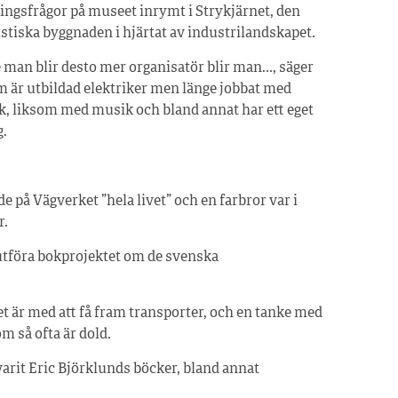
ringsfrågor på museet inrymt i Strykjärnet, den
stiska byggnaden i hjärtat av industrilandskapet.
e man blir desto mer organisatör blir man…, säger
m är utbildad elektriker men länge jobbat med
k, liksom med musik och bland annat har ett eget
g.
e på Vägverket ”hela livet” och en farbror var i
r.
lutföra bokprojektet om de svenska
det är med att få fram transporter, och en tanke med
m så ofta är dold.
varit Eric Björklunds böcker, bland annat