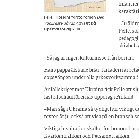
finansie
karaktäri
Pelle Filipssons första roman
Den
vackraste gåvan
gavs ut på
– Ju äldr
Optimal förlag 2010.
Pelle, so
pedagogi
skivbola
– Så jag är ingen kulturnisse från början.
Hans pappa älskade bilar, farfadern arbetad
sopsvängen under alla yrkesverksamma å
Anfallskriget mot Ukraina fick Pelle att s
lastbilschaufförernas uppdrag i Finland.
– Man såg i Ukraina så tydligt hur viktigt 
texten är ju också att visa på en bransch so
Viktiga inspirationskällor för honom har 
Kvarkentrafiken och Petsamotrafiken.