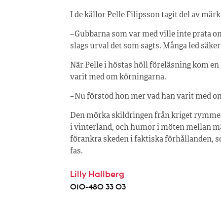
I de källor Pelle Filipsson tagit del av mär
– Gubbarna som var med ville inte prata om
slags urval det som sagts. Många led säke
När Pelle i höstas höll föreläsning kom e
varit med om körningarna.
– Nu förstod hon mer vad han varit med om.
Den mörka skildringen från kriget rymme
i vinterland, och humor i möten mellan mä
förankra skeden i faktiska förhållanden, s
fas.
Lilly Hallberg
010-480 33 03