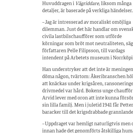
Huvuddragen i
Vägriddare
, liksom många
detaljer, är baserade på verkliga händelser.
– Jag är intresserad av moraliskt omöjliga
dilemman. Just det här handlar om svens
civila lastbilschaufförer som utförde
körningar som bröt mot neutraliteten, sä
författaren Pelle Filipsson, till vardags
intendent på Arbetets museum i Norrköpi
Han understryker att det inte är meningen
döma någon, tvärtom: Åkeribranschen höl
att knäckas under krigsåren, ransonering
drivmedel var hård. Bokens unge chaufför
Arvid lever med oron att inte kunna försö
sin lilla familj. Men i juletid 1941 får Pe
baracker till det krigsdrabbade grannlande
– Uppdraget var hemligt naturligtvis men 
innan hade det genomförts åtskilliga huma