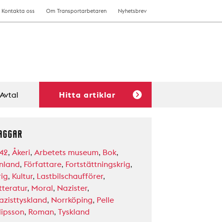
Kontakta oss
Om Transportarbetaren
Nyhetsbrev
Avtal
Hitta artiklar
AGGAR
942
,
Åkeri
,
Arbetets museum
,
Bok
,
inland
,
Författare
,
Fortstättningskrig
,
rig
,
Kultur
,
Lastbilschaufförer
,
tteratur
,
Moral
,
Nazister
,
azisttyskland
,
Norrköping
,
Pelle
lipsson
,
Roman
,
Tyskland