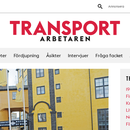
Annonsera
ter
Fördjupning
Åsikter
Intervjuer
Fråga facket
T
1
F
K
Li
N
Fi