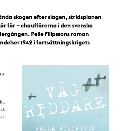
ända skogen efter slagen, stridsplanen
r för – chaufförerna i den svenska
dergången. Pelle Filipssons roman
delser 1942 i fortsättningskrigets
ra
kt.
man
ers