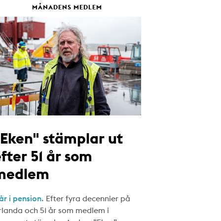
MÅNADENS MEDLEM
"Eken" stämplar ut
fter 51 år som
medlem
år i pension.
Efter fyra decennier på
rlanda och 51 år som medlem i