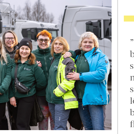
b
s
m
s
l
f