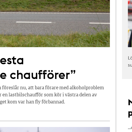
testa
L
s
e chaufförer”
 föreslår nu, att bara förare med alkoholproblem
r en lastbilschaufför som kör i västra delen av
aget kom var han fly förbannad.
…