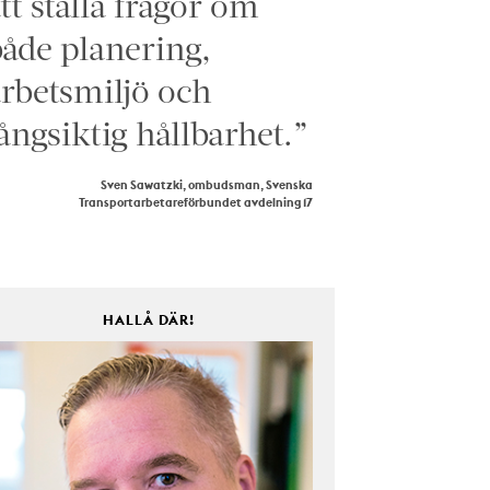
tt ställa frågor om
åde planering,
rbetsmiljö och
ångsiktig hållbarhet.”
Sven Sawatzki, ombudsman, Svenska
Transportarbetareförbundet avdelning 17
HALLÅ DÄR!