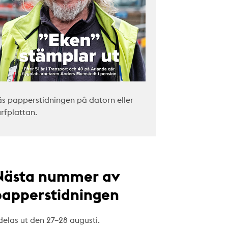
äs papperstidningen på datorn eller
urfplattan.
Nästa nummer av
papperstidningen
delas ut den 27–28 augusti.