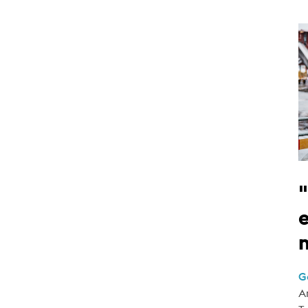
e
G
A