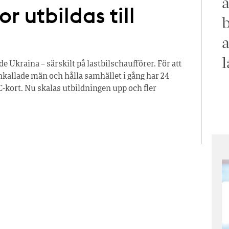
a
r utbildas till
b
a
l
e Ukraina – särskilt på lastbilschaufförer. För att
kallade män och hålla samhället i gång har 24
C-kort. Nu skalas utbildningen upp och fler