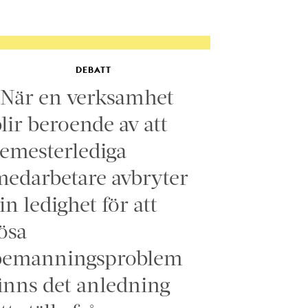
DEBATT
”När en verksamhet
lir beroende av att
emesterlediga
edarbetare avbryter
in ledighet för att
ösa
bemanningsproblem
inns det anledning