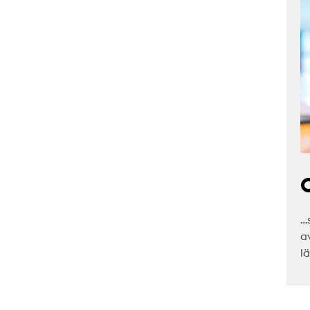
C
…
a
l