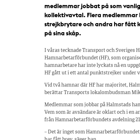
medlemmar jobbat på som vanligt
kollektivavtal. Flera medlemmar 
strejkbrytare och andra har fått
på sina skåp.
I våras tecknade Transport och Sveriges H
Hamnarbetarförbundet (HF), som organiser
hamnarbetare har inte lyckats nå en uppg
HF gått ut i ett antal punktstrejker unde
Vid två hamnar där HF har majoritet, Halm
berättar Transports lokalombudsman Mik
Medlemmar som jobbar på Halmstads hamn h
Vem som är avsändare är oklart och i en a
från Hamnarbetarförbundets avdelning 21
– Det är inget som Hamnarbetarförbundet s
har fått brev, säger han.