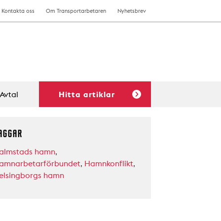
Kontakta oss
Om Transportarbetaren
Nyhetsbrev
Avtal
Hitta artiklar
AGGAR
almstads hamn
,
amnarbetarförbundet
,
Hamnkonflikt
,
elsingborgs hamn