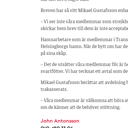
Breven har så vitt Mikael Gustafsson enba
– Vi ser inte våra medlemmar som strejkbry
skickar hem brev till dem är inte acceptab
Hamnarbetare som är medlemmar i Transpor
Helsingborgs hamn. När de bytt om har de
på sina skåp.
– Det de utsätter våra medlemmar för är h
svartfötter. Vi har tecknat ett avtal som de
Mikael Gustafsson berättar att avdelnin
trakasserats.
– Våra medlemmar är välkomna att höra av s
om de känner att de behöver stöttning.
John Antonsson