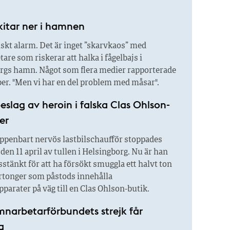
kitar ner i hamnen
skt alarm. Det är inget ”skarvkaos” med
re som riskerar att halka i fågelbajs i
rgs hamn. Något som flera medier rapporterade
er. "Men vi har en del problem med måsar".
slag av heroin i falska Clas Ohlson-
er
ppenbart nervös lastbilschaufför stoppades
l den 11 april av tullen i Helsingborg. Nu är han
sstänkt för att ha försökt smuggla ett halvt ton
artonger som påstods innehålla
parater på väg till en Clas Ohlson-butik.
narbetarförbundets strejk får
a