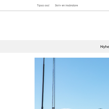
Tipsa oss!
Skriv en insändare
Nyhe