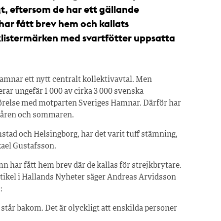
, eftersom de har ett gällande
har fått brev hem och kallats
 klistermärken med svartfötter uppsatta
amnar ett nytt centralt kollektivavtal. Men
ar ungefär 1 000 av cirka 3 000 svenska
örelse med motparten Sveriges Hamnar. Därför har
r våren och sommaren.
stad och Helsingborg, har det varit tuff stämning,
ael Gustafsson.
ar fått hem brev där de kallas för strejkbrytare.
rtikel i Hallands Nyheter säger Andreas Arvidsson
:
tår bakom. Det är olyckligt att enskilda personer