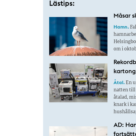
Lästips:
Måsar s
Hamn.
Fal
hamnarbeta
Helsingbo
om i oktob
Rekordbe
kartong
Åtal.
En u
natten til
åtalad, mi
knark i k
hushållsap
AD: Ham
fortsätt