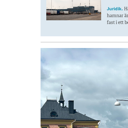
Juridik.
H
hamnar är 
fast i ett 