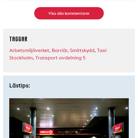
Visa alla kommentarer
TAGGAR
Arbetsmiljöverket
,
Barriär
,
Smittskydd
,
Taxi
Stockholm
,
Transport avdelning 5
Lästips: