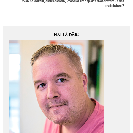
Sven Sawatzki, ombudsman, Svenska Transportarbetareförbundet
avdelning 17
HALLÅ DÄR!