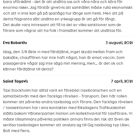
bara oförskämt - det är att utsätta oss och våra nära och köra för
enorma risker. Jag förstår givetvis att samhället måste rulla ekonomiskt
och att vi inte kan gå på sparlåga hur länge som helst. Men att på
detta flagranta sätt utsätta en yrkesgrupp är att gå för långt.
Det skulle vara intressant att få ta del av vilka sanktioner som de
förare som vägrar att ha folk i framsätet kommer att utsättas för.
Eva Robarth:
3 augusti, 2021
Idag, den 3/8 åkte vi med färdtjänst, inget skydd mellan fram och
baksäte, chauffören har inte haft något, han är emot vaccin. Som
passagerare vågar jag inte säga min mening, men… är det ok och
känner färdtjänst till detta?
Saied Tagavi:
7 april, 2021
Taxi Stockholm har alltid varit en förebild i taxibranschen och en
samarbetsvän med den fackliga rörelsen - Transport. Den här rollen
kommer att påverka andra taxibolag och förare. Den fackliga rörelsen
/ taxisektionen har i sina kontakter med Riksdagens Trafikutskottet
ställts bakom Vänsterpartiet motion om kollektivavtal för taxiförare. Vi
måste tillsammans påverka politiken annars finns det risk att även de
seriösa taxibolagen kommer att ansluta sig till Gig taxibolag typ Uber,
Bolt med flera.