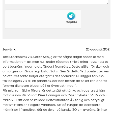
Jan-Erik:
23 augusti, 2021
Taxi Stockholms VD, Satish Sen, gick för några dagar sedan ut med
information om att man nu - under rådande smittökning - avser att ta
bort begränsningarna att färdas i framsätet. Detta gäller för skol- och
omsorgsresor i Sirius regi. Enligt Satish Sen är detta "ett positivt tecken
på att livet sakta börjar återgå till det normala". Nu lägger förvisso
taxibolagets VD till en parentes, där han menar att saker kan ändras
"om verkligheten bjuder på fler överraskningar".
För mig, som äldre förare, är detta sätt att tänka och agera ett hån
mot oss som kör. Vi som läser tidningar och följer nyheter på TV och i
radio VET att den så kallade Deltavarianten ÄR farlig och betydligt
mer smittsam än tidigare varianter. Att då tvingas att acceptera
människor i framsätet, där de sitter på kanske 30 cm avstånd, är inte