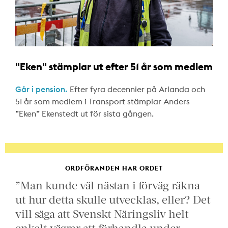
"Eken" stämplar ut efter 51 år som medlem
Går i pension.
Efter fyra decennier på Arlanda och
51 år som medlem i Transport stämplar Anders
”Eken” Ekenstedt ut för sista gången.
ORDFÖRANDEN HAR ORDET
”Man kunde väl nästan i förväg räkna
ut hur detta skulle utvecklas, eller? Det
vill säga att Svenskt Näringsliv helt
enkelt vägrar att förhandla under