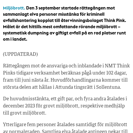
Miljöbrott.
Den 3 september startade rättegången mot
sammanlagt elva personer misstänka för kriminell
avfallshantering kopplat till återvinningsbolaget Think Pink.
Målet är det hittills mest omfattande rörande miljöbrott –
systematisk dumpning av giftigt avfall på en rad platser runt
om i landet.
(UPPDATERAD)
Rättegången mot de ansvariga och inblandade i NMT Think
Pinks tidigare verksamhet beräknas pågå under 102 dagar,
fram till juni nästa år. Huvudförhandlingarna kommer till
största delen att hållas i Attunda tingsrätt i Sollentuna.
De huvudmisstänkta, ett gift par, och fyra andra åtalades i
december 2023 för grovt miljöbrott, respektive medhjälp
till grovt miljöbrott.
Ytterligare fem personer åtalades samtidigt för miljöbrott
av normalgraden. Samtliga elva åtalade antingen nekar till