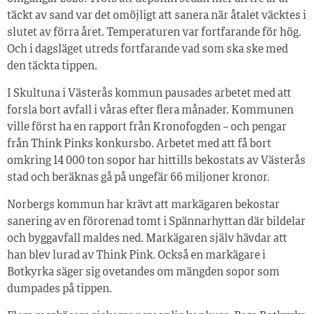
täckt av sand var det omöjligt att sanera när åtalet väcktes i
slutet av förra året. Temperaturen var fortfarande för hög.
Och i dagsläget utreds fortfarande vad som ska ske med
den täckta tippen.
I Skultuna i Västerås kommun pausades arbetet med att
forsla bort avfall i våras efter flera månader. Kommunen
ville först ha en rapport från Kronofogden – och pengar
från Think Pinks konkursbo. Arbetet med att få bort
omkring 14 000 ton sopor har hittills bekostats av Västerås
stad och beräknas gå på ungefär 66 miljoner kronor.
Norbergs kommun har krävt att markägaren bekostar
sanering av en förorenad tomt i Spännarhyttan där bildelar
och byggavfall maldes ned. Markägaren själv hävdar att
han blev lurad av Think Pink. Också en markägare i
Botkyrka säger sig ovetandes om mängden sopor som
dumpades på tippen.