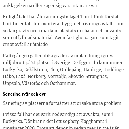
anklagelserna eller säger sig vara utan ansvar.
Enligt åtalet har återvinningsbolaget Think Pink forslat
bort tusentals ton osorterat bygg- och rivningsavfall, som
sedan grävts ned i marken, plastats in i balar och använts
som utfyllnadsmaterial. Även fastighetsägare som tagit
emot avfall är åtalade.
Rättegången gäller olika grader av inblandning i grova
miljöbrott på 21 platser i Sverige. De ligger i 15 kommuner:
Botkyrka, Eskilstuna, Flen, Gullspång, Haninge, Huddinge,
Håbo, Laxå, Norberg, Norrtälje, Skövde, Strängnäs,
Uppsala, Västerås och Östhammar.
Sanering svår och dyr
Sanering av platserna fortsätter att orsaka stora problem.
I vissa fall har det varit nödvändigt att avvakta, som i
Botkyrka. Där brann det i ett sopberg Kagghamra i
omgångar 2020. Trots att deponin sedan mer än tre år är