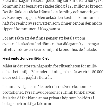
Flera markägare riskerar personlig konkurs. Bara Botkyrka
kommun har begärt ett skadestånd på 125 miljoner kronor.
Det är tänkt att täcka främst bortforsling och saneringen
av Kassmyratippen. Men också den kostnad kommunen
haft för rening av regnvatten som rinner genom den andra
tippen i kommunen, i Kagghamra.
För att säkra att det finns pengar att betala ut om
eventuella skadestånd döms ut har åklagare fryst pengar
till ett värde av en kvarts miljard kronor hos de åtalade.
Mest omfattande miljömålet
Målet är det största någonsin för riksenheten för miljö-
och arbetsmiljö. Förundersökningen består av cirka 50 000
sidor och har pågått i flera år.
I somras vidgades målet och rör nu även ekonomisk
brottslighet. Fyra huvudpersoner i Think Pink-härvan
åtalades då för bland annat privata köp som bokförts i
bolaget och oriktiga fakturor.