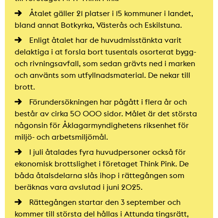
Åtalet gäller 21 platser i 15 kommuner i landet,
bland annat Botkyrka, Västerås och Eskilstuna.
Enligt åtalet har de huvudmisstänkta varit
delaktiga i at forsla bort tusentals osorterat bygg-
och rivningsavfall, som sedan grävts ned i marken
och använts som utfyllnadsmaterial. De nekar till
brott.
Förundersökningen har pågått i flera år och
består av cirka 50 000 sidor. Målet är det största
någonsin för Åklagarmyndighetens riksenhet för
miljö- och arbetsmiljömål.
I juli åtalades fyra huvudpersoner också för
ekonomisk brottslighet i företaget Think Pink. De
båda åtalsdelarna slås ihop i rättegången som
beräknas vara avslutad i juni 2025.
Rättegången startar den 3 september och
kommer till största del hållas i Attunda tingsrätt,