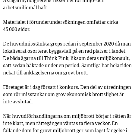
Åklagarmyndighetens riksenhet för miljö- och
arbetsmiljömål haft.
Materialet i förunderundersökningen omfattar cirka
45 000 sidor.
De
huvudmisstänkta greps redan i september 2020 då man
lokaliserat osorterat byggavfall på en rad platser i landet.
De båda ägarna till Think Pink, liksom deras miljökonsult,
satt sedan häktade under en period. Samtliga har hela tiden
nekat till anklagelserna om grovt brott.
Företaget är i dag försatt i konkurs.
Den del av utredningen
som rör misstankar om grov ekonomisk brottslighet är
inte avslutad.
När huvudförhandlingarna om miljöbrott börjar i rätten är
inte klart, men rättegången väntas ta flera veckor.
En
fällande dom för grovt miljöbrott ger som lägst fängelse i