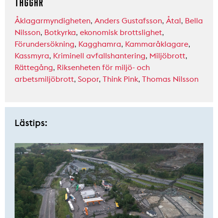
TAGGAR
Åklagarmyndigheten
,
Anders Gustafsson
,
Åtal
,
Bella
Nilsson
,
Botkyrka
,
ekonomisk brottslighet
,
Förundersökning
,
Kagghamra
,
Kammaråklagare
,
Kassmyra
,
Kriminell avfallshantering
,
Miljöbrott
,
Rättegång
,
Riksenheten för miljö- och
arbetsmiljöbrott
,
Sopor
,
Think Pink
,
Thomas Nilsson
Lästips: