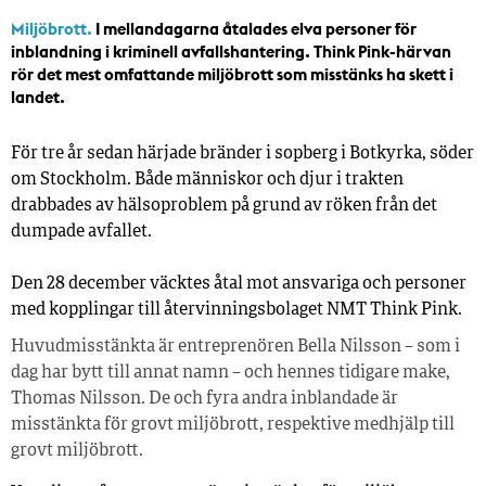
Miljöbrott.
I mellandagarna åtalades elva personer för
inblandning i kriminell avfallshantering. Think Pink-härvan
rör det mest omfattande miljöbrott som misstänks ha skett i
landet.
För tre år sedan härjade bränder i sopberg i Botkyrka, söder
om Stockholm. Både människor och djur i trakten
drabbades av hälsoproblem på grund av röken från det
dumpade avfallet.
Den 28 december väcktes åtal mot ansvariga och personer
med kopplingar till återvinningsbolaget NMT Think Pink.
Huvudmisstänkta är entreprenören Bella Nilsson – som i
dag har bytt till annat namn – och hennes tidigare make,
Thomas Nilsson. De och fyra andra inblandade är
misstänkta för grovt miljöbrott, respektive medhjälp till
grovt miljöbrott.