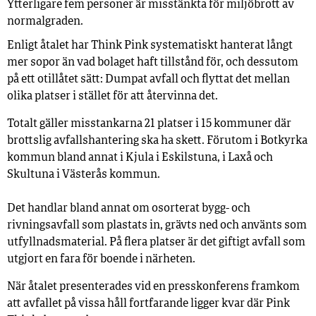
Ytterligare fem personer är misstänkta för miljöbrott av
normalgraden.
Enligt åtalet har Think Pink systematiskt hanterat långt
mer sopor än vad bolaget haft tillstånd för, och dessutom
på ett otillåtet sätt: Dumpat avfall och flyttat det mellan
olika platser i stället för att återvinna det.
Totalt gäller misstankarna 21 platser i 15 kommuner där
brottslig avfallshantering ska ha skett. Förutom i Botkyrka
kommun bland annat i Kjula i Eskilstuna, i Laxå och
Skultuna i Västerås kommun.
Det handlar bland annat om osorterat bygg- och
rivningsavfall som plastats in, grävts ned och använts som
utfyllnadsmaterial. På flera platser är det giftigt avfall som
utgjort en fara för boende i närheten.
När åtalet presenterades vid en presskonferens framkom
att avfallet på vissa håll fortfarande ligger kvar där Pink