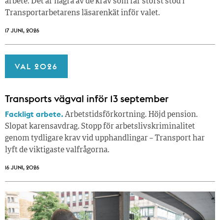
arbete. Det är några av de krav som får störst stöd i
Transportarbetarens läsar­enkät inför valet.
17 JUNI, 2026
VAL 2026
Transports vägval inför 13 september
Fackligt arbete.
Arbetstidsförkortning. Höjd pension.
Slopat karensavdrag. Stopp för arbetslivskriminalitet
genom tydligare krav vid upphandlingar – Transport har
lyft de viktigaste valfrågorna.
16 JUNI, 2026