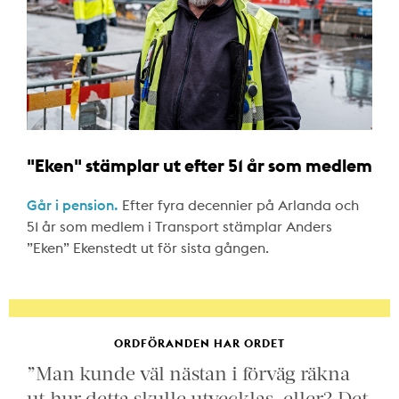
"Eken" stämplar ut efter 51 år som medlem
Går i pension.
Efter fyra decennier på Arlanda och
51 år som medlem i Transport stämplar Anders
”Eken” Ekenstedt ut för sista gången.
ORDFÖRANDEN HAR ORDET
”Man kunde väl nästan i förväg räkna
ut hur detta skulle utvecklas, eller? Det