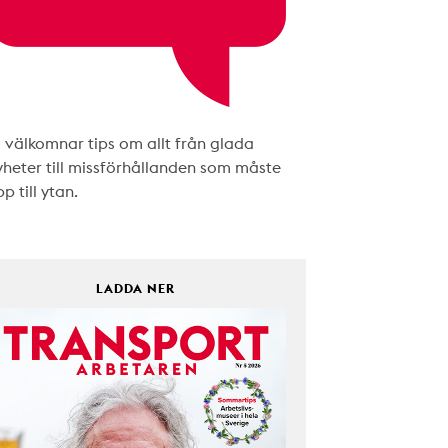
i välkomnar tips om allt från glada
yheter till missförhållanden som måste
p till ytan.
LADDA NER