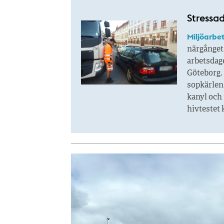
Stressad
Miljöarbe
närgånget 
arbetsdag
Göteborg.
sopkärlen
kanyl och 
hivtestet