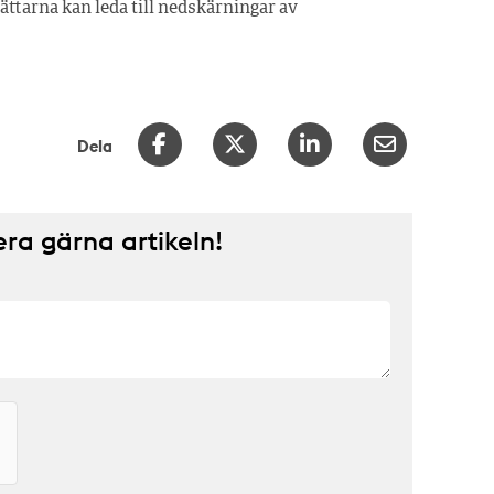
ttarna kan leda till nedskärningar av
Dela
a gärna artikeln!