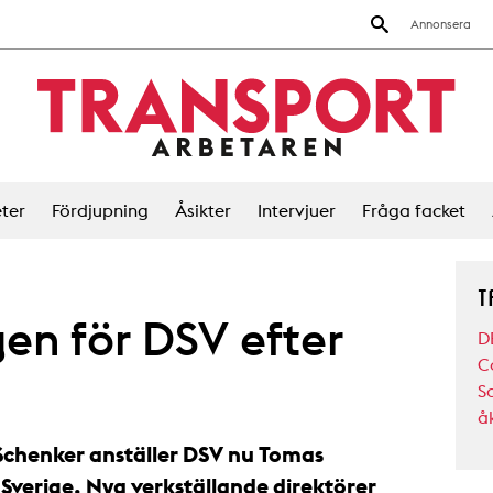
Annonsera
ter
Fördjupning
Åsikter
Intervjuer
Fråga facket
T
gen för DSV efter
D
C
S
åk
 Schenker anställer DSV nu Tomas
Sverige. Nya verkställande direktörer