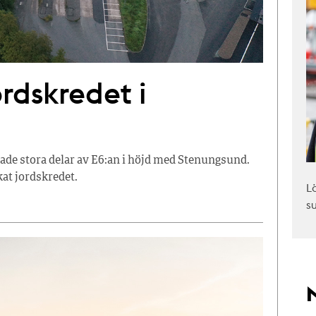
ordskredet i
sade stora delar av E6:an i höjd med Stenungsund.
kat jordskredet.
L
s