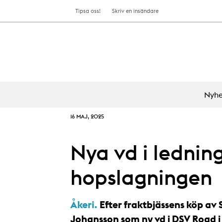
Tipsa oss!
Skriv en insändare
Nyhe
16 MAJ, 2025
Nya vd i lednin
hopslagningen
Åkeri.
Efter fraktbjässens köp av
Johansson som ny vd i DSV Road i 