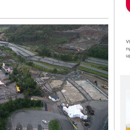
V
n
up