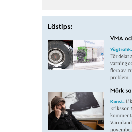
Lästips:
VMA och
Vägtrafik
För delar
varning oc
flera av T
problem.
Mörk sa
Konst.
Lik
Eriksson M
kommentar
Värmlandsa
november