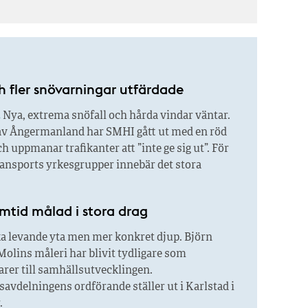
 fler snövarningar utfärdade
.
Nya, extrema snöfall och hårda vindar väntar.
 av Ångermanland har SMHI gått ut med en röd
h uppmanar trafikanter att ”inte ge sig ut”. För
ransports yrkesgrupper innebär det stora
mtid målad i stora drag
a levande yta men mer konkret djup. Björn
olins måleri har blivit tydligare som
er till samhällsutvecklingen.
vdelningens ordförande ställer ut i Karlstad i
.