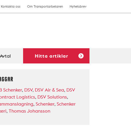
Kontakta oss
Om Transportarbetaren
Nyhetsbrev
Avtal
Hitta artiklar
AGGAR
B Schenker
,
DSV
,
DSV Air & Sea
,
DSV
ontract Logistics
,
DSV Solutions
,
ammanslagning
,
Schenker
,
Schenker
eri
,
Thomas Johansson