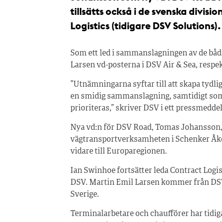
tillsätts också i de svenska divis
Logistics (tidigare DSV Solutions).
Som ett led i sammanslagningen av de båd
Larsen vd-posterna i DSV Air & Sea, respe
”Utnämningarna syftar till att skapa tydli
en smidig sammanslagning, samtidigt som 
prioriteras,” skriver DSV i ett pressmedde
Nya vd:n för DSV Road, Tomas Johansson, 
vägtransportverksamheten i Schenker Åke
vidare till Europaregionen.
Ian Swinhoe fortsätter leda Contract Logi
DSV. Martin Emil Larsen kommer från DSV i
Sverige.
Terminalarbetare och chaufförer har tidiga