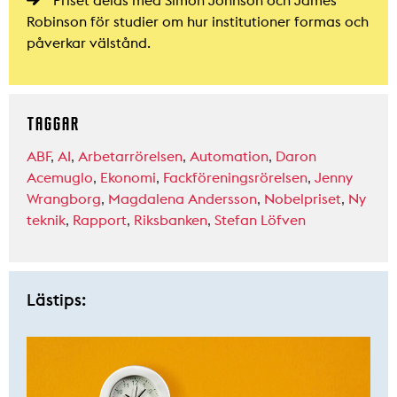
Priset delas med Simon Johnson och James
Robinson för studier om hur institutioner formas och
påverkar välstånd.
TAGGAR
ABF
,
AI
,
Arbetarrörelsen
,
Automation
,
Daron
Acemuglo
,
Ekonomi
,
Fackföreningsrörelsen
,
Jenny
Wrangborg
,
Magdalena Andersson
,
Nobelpriset
,
Ny
teknik
,
Rapport
,
Riksbanken
,
Stefan Löfven
Lästips: