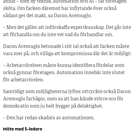
annat – som ny teknik, automation och AI – får företagen
sköta. Om facken däremot har inflytande över också
sådant ger det makt, sa Daron Acemuglo.
– Men det gäller att införskaffa expertkunskap. Det går inte
att förhandla om du inte vet vad du förhandlar om.
Daron Acemuglo betonade i sitt tal också att facken måste
vara mer på, och villiga att kompromissa där det är möjligt:
– Arbetarrörelsen måste kunna identifiera fördelar som
också gynnar företagen. Automation innebär inte slutet
för arbetarrörelen.
Samtidigt som möjligheterna lyftes uttryckte också Daron
Acemuglo farhågor, men sa att han kände större oro för
demokratin som ju helt bygger på delaktighet.
– Den har redan skadats av automationen.
Möte med S-ledare